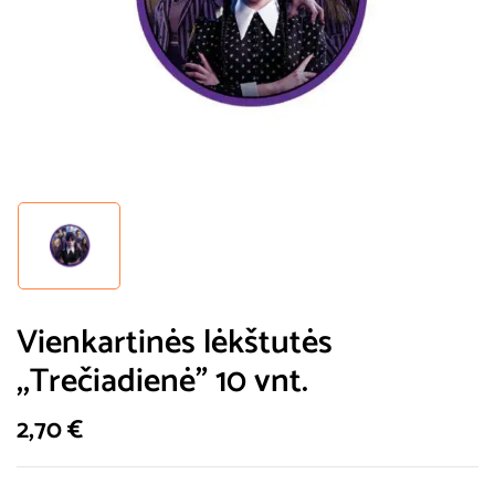
Vienkartinės lėkštutės
,,Trečiadienė” 10 vnt.
2,70
€