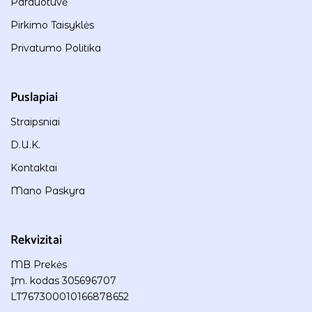
Parduotuvė
Pirkimo Taisyklės
Privatumo Politika
Puslapiai
Straipsniai
D.U.K.
Kontaktai
Mano Paskyra
Rekvizitai
MB Prekės
Įm. kodas 305696707
LT767300010166878652