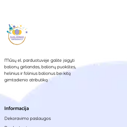
Mūsų el. parduotuvėje galite įsigyti
balionų girliandas, balionų puokštes,
helinius ir folinius balionus bei kitą
gimtadienio atributiką.
Informacija
Dekoravimo paslaugos