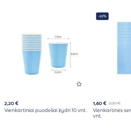
-20%
2,20
€
1,60
€
2,00
€
Vienkartiniai puodeliai žydri 10 vnt.
Vienkartinės se
vnt.