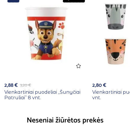
2,88
€
2,80
€
3,20
€
Vienkartiniai puodeliai ,,Šunyčiai
Vienkartiniai pu
Patruliai” 8 vnt.
vnt.
Neseniai žiūrėtos prekės