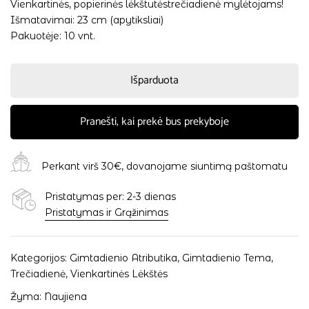
Vienkartinės, popierinės lėkštutėstrečiadienė mylėtojams!
Išmatavimai: 23 cm (apytiksliai)
Pakuotėje: 10 vnt.
Išparduota
Pranešti, kai prekė bus prekyboje
Perkant virš 30€, dovanojame siuntimą paštomatu
Pristatymas per: 2-3 dienas
Pristatymas ir Grąžinimas
Kategorijos:
Gimtadienio Atributika
,
Gimtadienio Tema
,
Trečiadienė
,
Vienkartinės Lėkštės
Žyma:
Naujiena