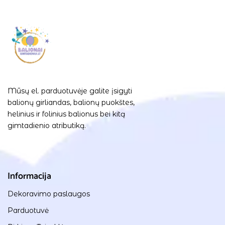
Mūsų el. parduotuvėje galite įsigyti
balionų girliandas, balionų puokštes,
helinius ir folinius balionus bei kitą
gimtadienio atributiką.
Informacija
Dekoravimo paslaugos
Parduotuvė