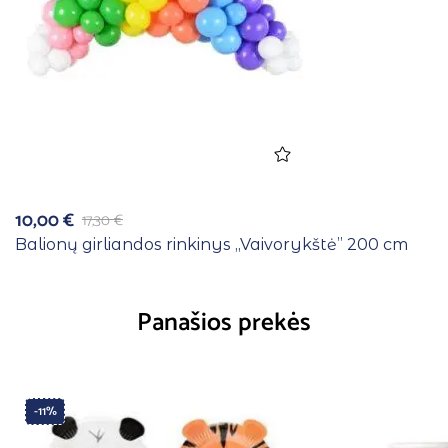
10,00
€
17,30
€
Balionų girliandos rinkinys ,,Vaivorykštė” 200 cm
Panašios prekės
-11%