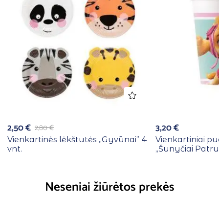
2,50
€
3,20
€
2,80
€
Vienkartinės lėkštutės ,,Gyvūnai” 4
Vienkartiniai pu
vnt.
,,Šunyčiai Patrul
Neseniai žiūrėtos prekės