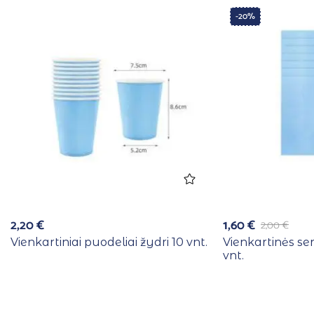
-20%
2,20
€
1,60
€
2,00
€
Vienkartiniai puodeliai žydri 10 vnt.
Vienkartinės se
vnt.