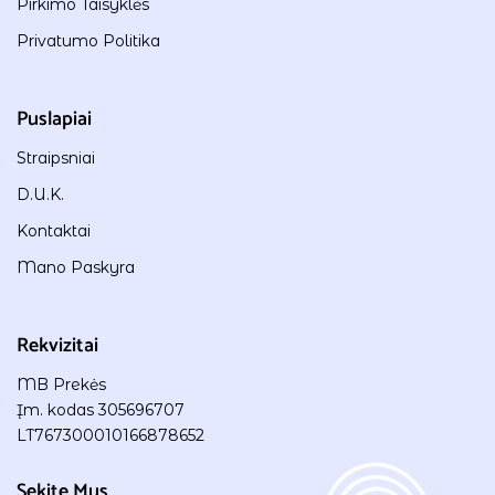
Pirkimo Taisyklės
Privatumo Politika
Puslapiai
Straipsniai
D.U.K.
Kontaktai
Mano Paskyra
Rekvizitai
MB Prekės
Įm. kodas 305696707
LT767300010166878652
Sekite Mus