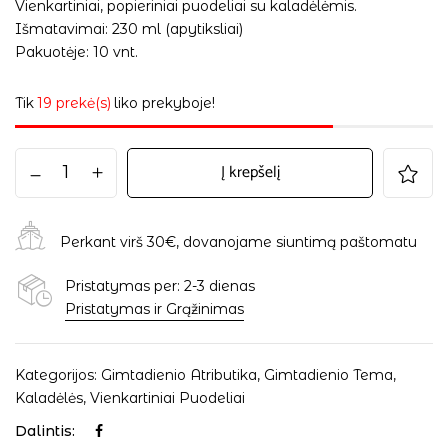
Vienkartiniai, popieriniai puodeliai su kaladėlėmis.
Išmatavimai: 230 ml (apytiksliai)
Pakuotėje: 10 vnt.
Tik
19 prekė(s)
liko prekyboje!
Į krepšelį
Perkant virš 30€, dovanojame siuntimą paštomatu
Pristatymas per: 2-3 dienas
Pristatymas ir Grąžinimas
Kategorijos:
Gimtadienio Atributika
,
Gimtadienio Tema
,
Kaladėlės
,
Vienkartiniai Puodeliai
Dalintis: