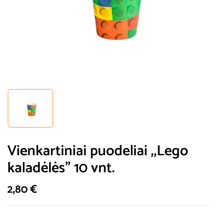
Vienkartiniai puodeliai ,,Lego
kaladėlės” 10 vnt.
2,80
€