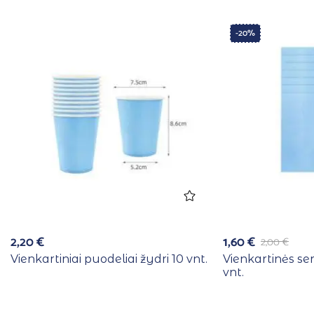
-20%
2,20
€
1,60
€
2,00
€
Vienkartiniai puodeliai žydri 10 vnt.
Vienkartinės se
vnt.