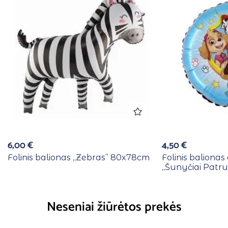
6,00
€
4,50
€
Folinis balionas ,,Zebras” 80x78cm
Folinis baliona
,,Šunyčiai Patru
Neseniai žiūrėtos prekės