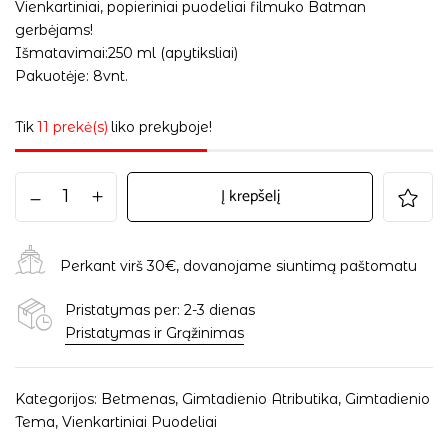
Vienkartiniai, popieriniai puodeliai filmuko Batman
gerbėjams!
Išmatavimai:250 ml (apytiksliai)
Pakuotėje: 8vnt.
Tik
11 prekė(s)
liko prekyboje!
Į krepšelį
Perkant virš 30€, dovanojame siuntimą paštomatu
Pristatymas per: 2-3 dienas
Pristatymas ir Grąžinimas
Kategorijos:
Betmenas
,
Gimtadienio Atributika
,
Gimtadienio
Tema
,
Vienkartiniai Puodeliai