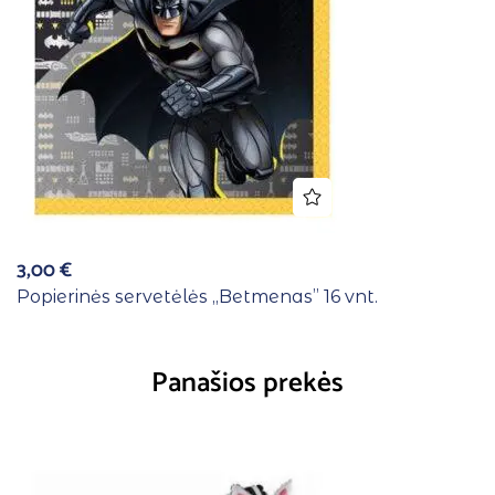
3,00
€
Popierinės servetėlės ,,Betmenas” 16 vnt.
Panašios prekės