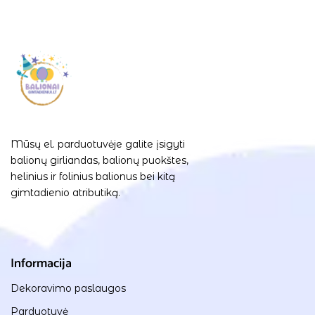
Mūsų el. parduotuvėje galite įsigyti
balionų girliandas, balionų puokštes,
helinius ir folinius balionus bei kitą
gimtadienio atributiką.
Informacija
Dekoravimo paslaugos
Parduotuvė