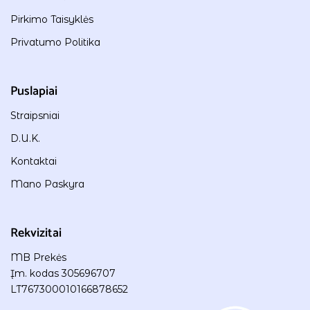
Pirkimo Taisyklės
Privatumo Politika
Puslapiai
Straipsniai
D.U.K.
Kontaktai
Mano Paskyra
Rekvizitai
MB Prekės
Įm. kodas 305696707
LT767300010166878652