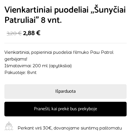
Vienkartiniai puodeliai ,,Šunyčiai
Patruliai” 8 vnt.
2,88
€
3,20
€
Vienkartiniai, popieriniai puodeliai filmuko Paw Patrol
gerbėjams!
Išmatavimai: 200 ml (apytiksliai)
Pakuotėje: 8vnt
Išparduota
Pranešti, kai prekė bus prekyboje
Perkant virš 30€, dovanojame siuntimą paštomatu