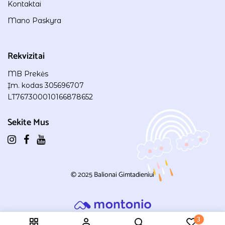
Kontaktai
Mano Paskyra
Rekvizitai
MB Prekės
Įm. kodas 305696707
LT767300010166878652
Sekite Mus
© 2025
Balionai Gimtadieniui
3