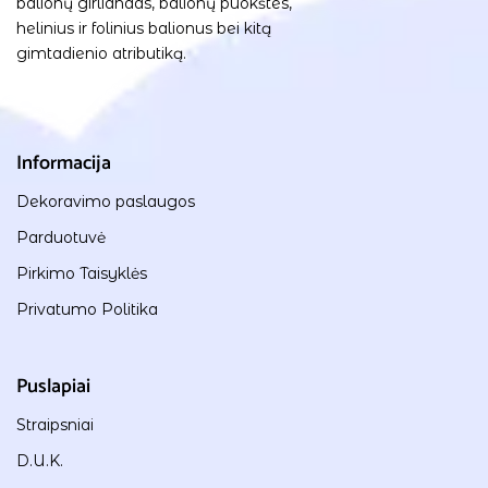
balionų girliandas, balionų puokštes,
helinius ir folinius balionus bei kitą
gimtadienio atributiką.
Informacija
Dekoravimo paslaugos
Parduotuvė
Pirkimo Taisyklės
Privatumo Politika
Puslapiai
Straipsniai
D.U.K.