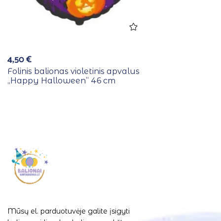
4,50
€
Folinis balionas violetinis apvalus
,,Happy Halloween” 46 cm
Mūsų el. parduotuvėje galite įsigyti