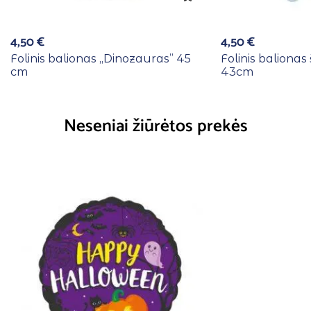
4,50
€
4,50
€
Folinis balionas ,,Dinozauras” 45
Folinis balionas 
cm
43cm
Neseniai žiūrėtos prekės