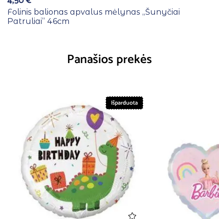
4,50
€
Folinis balionas apvalus mėlynas ,,Šunyčiai
Patruliai” 46cm
Panašios prekės
Išparduota