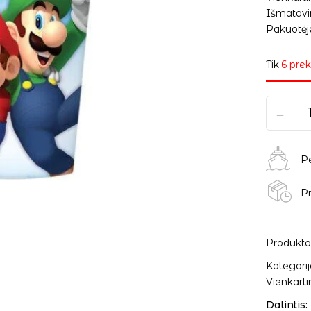
Išmatavim
Pakuotėje
Tik
6 prek
P
Pr
Produkto
Kategorij
Vienkarti
Dalintis: