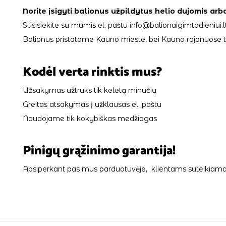
Norite įsigyti balionus užpildytus helio dujomis arb
Susisiekite su mumis el. paštu info@balionaigimtadieniui.lt
Balionus pristatome Kauno mieste, bei Kauno rajonuose tik
Kodėl verta rinktis mus?
Užsakymas užtruks tik keletą minučių
Greitas atsakymas į užklausas el. paštu
Naudojame tik kokybiškas medžiagas
Pinigų grąžinimo garantija!
Apsiperkant pas mus parduotuvėje, klientams suteikiama 