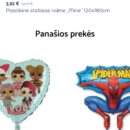
3,92
€
5,60
€
Plastikinė staltiesė rožinė ,,Minė” 120x180cm
Panašios prekės