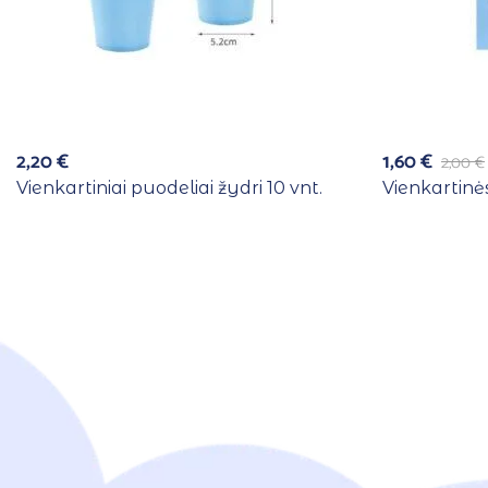
2,20
€
1,60
€
2,00
€
Vienkartiniai puodeliai žydri 10 vnt.
Vienkartinės