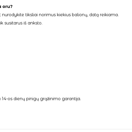
a oru?
 nurodykite tiksliai norimus kiekius balionų, datą reikiama.
 susitarus iš anksto.
14-os dienų pinigų grąžinimo garantija.