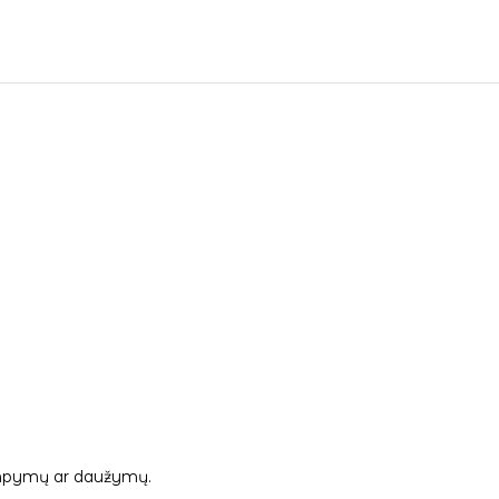
 tampymų ar daužymų.