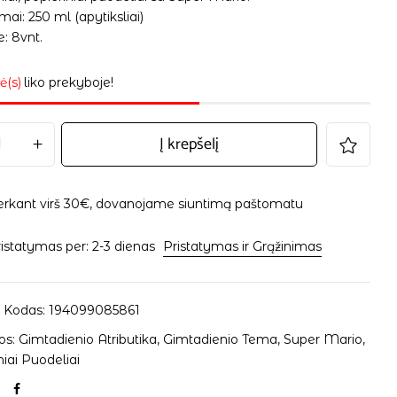
ai: 250 ml (apytiksliai)
: 8vnt.
ė(s)
liko prekyboje!
Į krepšelį
erkant virš 30€, dovanojame siuntimą paštomatu
istatymas per: 2-3 dienas
Pristatymas ir Grąžinimas
 Kodas:
194099085861
os:
Gimtadienio Atributika
,
Gimtadienio Tema
,
Super Mario
,
niai Puodeliai