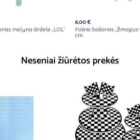
6,00
€
ionas mėlyna širdelė ,,LOL”
Folinis balionas ,,Žmogus 
cm
Neseniai žiūrėtos prekės