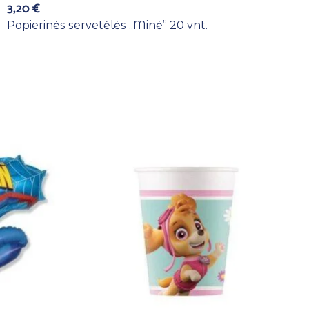
3,20
€
Popierinės servetėlės ,,Minė” 20 vnt.