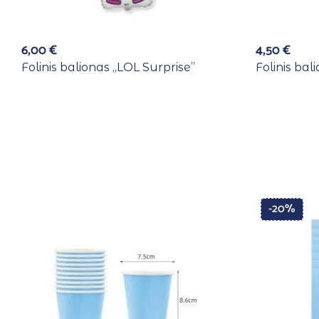
6,00
€
4,50
€
Folinis balionas ,,LOL Surprise”
Folinis bal
-20%