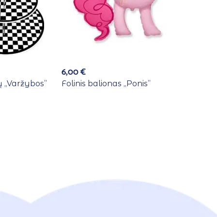
6,00
€
 ,,Varžybos”
Folinis balionas ,,Ponis”