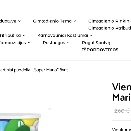
duotuvė
Gimtadienio Tema
Gimtadienio Rinkini
Gimtadienio Atribut
Atributika
Karnavaliniai Kostiumai
Kompozicijos
Paslaugos
Pagal Spalvą
IŠPARDAVIMAS
artiniai puodeliai ,,Super Mario” 8vnt.
Vien
Mari
2,60
€
Vienkarti