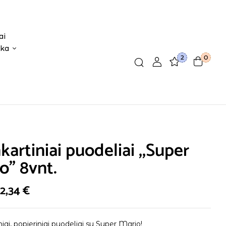
ai
ika
2
0
kartiniai puodeliai ,,Super
o” 8vnt.
2,34
€
niai, popieriniai puodeliai su Super Mario!