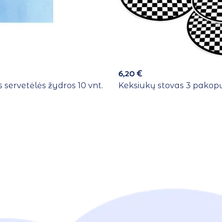
6,20
€
 servetėlės žydros 10 vnt.
Keksiukų stovas 3 pakopų