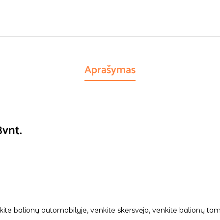
Aprašymas
8vnt.
palikite balionų automobilyje, venkite skersvėjo, venkite balionų