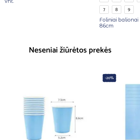
vnt.
7
8
9
Foliniai balionai 
86cm
Neseniai žiūrėtos prekės
-20%