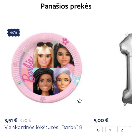
Panašios prekės
-10%
3,51
€
5,00
€
3,90
€
Vienkartinės lėkštutės ,,Barbė” 8
0
1
2