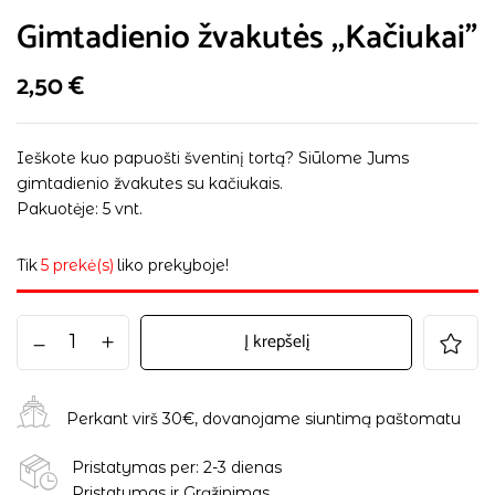
Gimtadienio žvakutės ,,Kačiukai”
2,50
€
Ieškote kuo papuošti šventinį tortą? Siūlome Jums
gimtadienio žvakutes su kačiukais.
Pakuotėje: 5 vnt.
Tik
5 prekė(s)
liko prekyboje!
Į krepšelį
Perkant virš 30€, dovanojame siuntimą paštomatu
Pristatymas per: 2-3 dienas
Pristatymas ir Grąžinimas