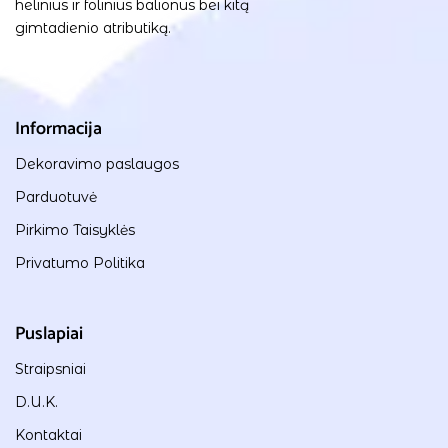
helinius ir folinius balionus bei kitą
gimtadienio atributiką.
Informacija
Dekoravimo paslaugos
Parduotuvė
Pirkimo Taisyklės
Privatumo Politika
Puslapiai
Straipsniai
D.U.K.
Kontaktai