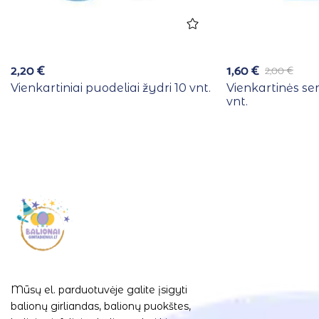
2,20
€
1,60
€
2,00
€
Vienkartiniai puodeliai žydri 10 vnt.
Vienkartinės se
vnt.
Mūsų el. parduotuvėje galite įsigyti
balionų girliandas, balionų puokštes,