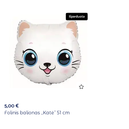
Išparduota
5,00
€
Folinis balionas ,,Katė” 51 cm