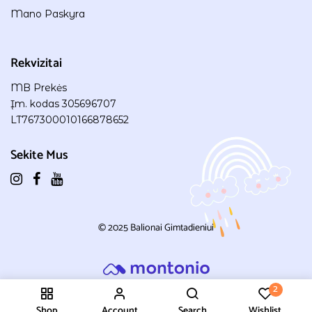
Mano Paskyra
Rekvizitai
MB Prekės
Įm. kodas 305696707
LT767300010166878652
Sekite Mus
© 2025
Balionai Gimtadieniui
2
Shop
Account
Search
Wishlist