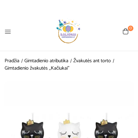
0
Pradžia
Gimtadienio atributika
Žvakutės ant torto
Gimtadienio žvakutės ,,Kačiukai”