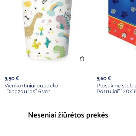
3,50
€
5,60
€
Vienkartiniai puodeliai
Plastikinė stalti
,,Dinozauras” 6 vnt.
Patruliai” 120x
Neseniai žiūrėtos prekės