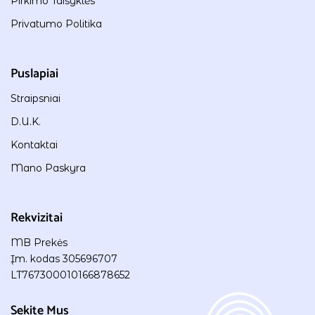
Pirkimo Taisyklės
Privatumo Politika
Puslapiai
Straipsniai
D.U.K.
Kontaktai
Mano Paskyra
Rekvizitai
MB Prekės
Įm. kodas 305696707
LT767300010166878652
Sekite Mus