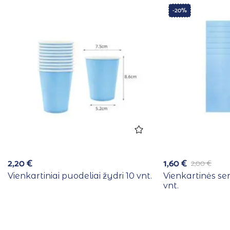
-20%
2,20
€
1,60
€
2,00
€
Vienkartiniai puodeliai žydri 10 vnt.
Vienkartinės se
vnt.