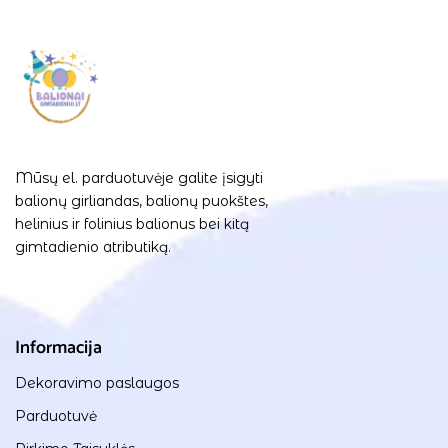
Mūsų el. parduotuvėje galite įsigyti
balionų girliandas, balionų puokštes,
helinius ir folinius balionus bei kitą
gimtadienio atributiką.
Informacija
Dekoravimo paslaugos
Parduotuvė