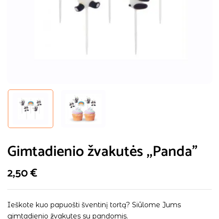
Gimtadienio žvakutės ,,Panda”
2,50
€
Ieškote kuo papuošti šventinį tortą? Siūlome Jums
gimtadienio žvakutes su pandomis.