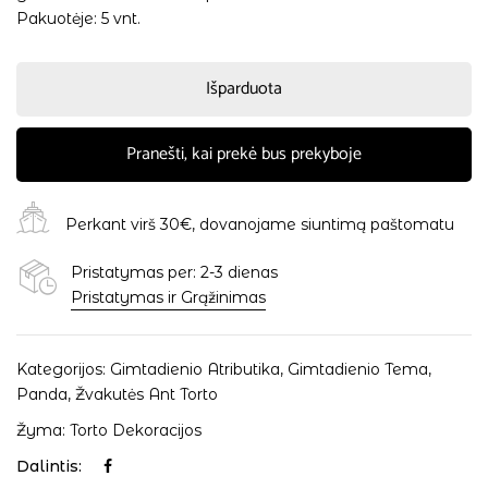
Pakuotėje: 5 vnt.
Išparduota
Pranešti, kai prekė bus prekyboje
Perkant virš 30€, dovanojame siuntimą paštomatu
Pristatymas per: 2-3 dienas
Pristatymas ir Grąžinimas
Kategorijos:
Gimtadienio Atributika
,
Gimtadienio Tema
,
Panda
,
Žvakutės Ant Torto
Žyma:
Torto Dekoracijos
Dalintis: