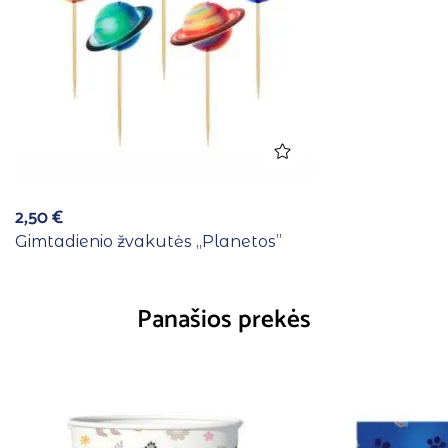
2,50
€
Gimtadienio žvakutės ,,Planetos”
Panašios prekės