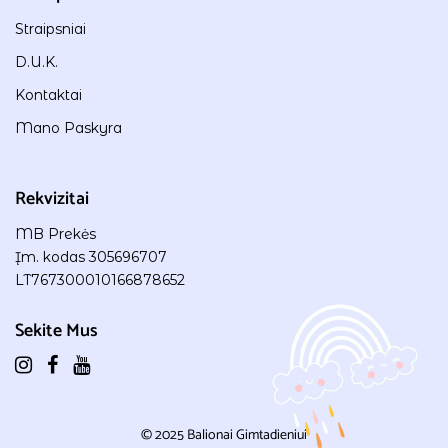
Straipsniai
D.U.K.
Kontaktai
Mano Paskyra
Rekvizitai
MB Prekės
Įm. kodas 305696707
LT767300010166878652
Sekite Mus
© 2025
Balionai Gimtadieniui