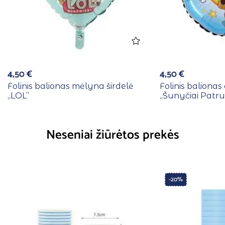
4,50
€
4,50
€
Folinis balionas mėlyna širdelė
Folinis baliona
,,LOL”
,,Šunyčiai Patru
Neseniai žiūrėtos prekės
-20%