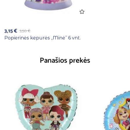
3,15
€
3,50
€
Popierinės kepurės ,,Minė” 6 vnt.
Panašios prekės