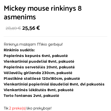
Mickey mouse rinkinys 8
asmenims
25,56
€
28,40
€
Rinkinys mažajam Mikio gerbėjui!
Rinkinio sudėtis:
Popierinės kepurės 6vnt, pakuotė
Vienkartiniai puodeliai 8vnt, pakuotė
Popierinės servetėlės 20vnt, pakuotė
Vėliavėlių girlianda 230cm, pakuotė
Plastikinė staltiesė 120x180cm, pakuotė
Vienkartiniai popieriniai šiaudeliai 8vnt, dvi pakuotės
Vienkartinės lėkštutės 8vnt, pakuotė
Torto fontanas 2vnt, pakuotė
Tik
2 prekė(s)
liko prekyboje!