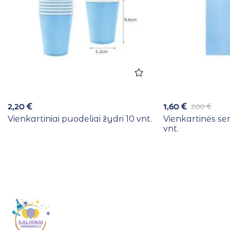
2,20
€
1,60
€
2,00
€
Vienkartiniai puodeliai žydri 10 vnt.
Vienkartinės se
vnt.