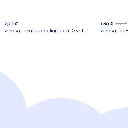
2,20
€
1,60
€
2,00
€
Vienkartiniai puodeliai žydri 10 vnt.
Vienkartinės