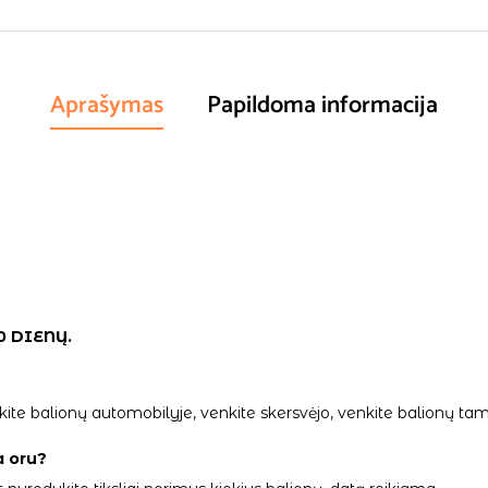
Aprašymas
Papildoma informacija
0 DIENŲ.
palikite balionų automobilyje, venkite skersvėjo, venkite balionų
a oru?