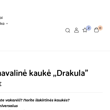
ai
ika
2
0
avalinė kaukė ,,Drakula”
€
te vakarėli? Norite išskirtinės kaukės?
niversalus