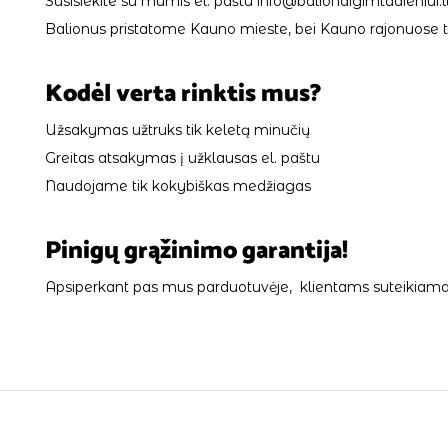
Susisiekite su mumis el. paštu info@balionaigimtadieniui.lt
Balionus pristatome Kauno mieste, bei Kauno rajonuose tik
Kodėl verta rinktis mus?
Užsakymas užtruks tik keletą minučių
Greitas atsakymas į užklausas el. paštu
Naudojame tik kokybiškas medžiagas
Pinigų grąžinimo garantija!
Apsiperkant pas mus parduotuvėje, klientams suteikiama 