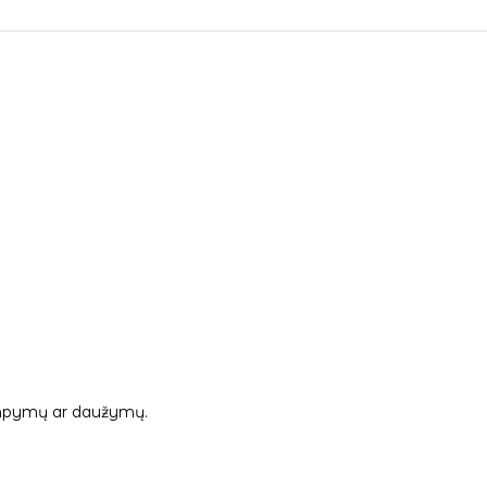
 tampymų ar daužymų.