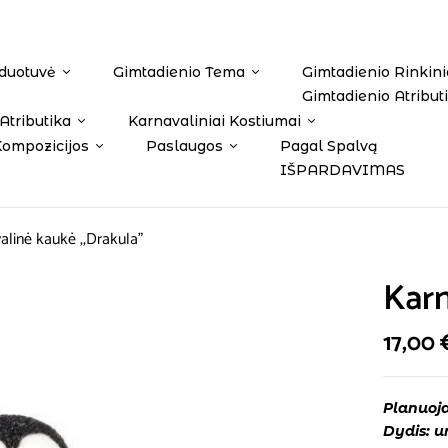
duotuvė
Gimtadienio Tema
Gimtadienio Rinkini
Gimtadienio Atribut
Atributika
Karnavaliniai Kostiumai
Kompozicijos
Paslaugos
Pagal Spalvą
IŠPARDAVIMAS
alinė kaukė ,,Drakula”
Karn
17,00
Planuoja
Dydis: u