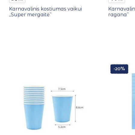
Karnavalinis kostiumas vaikui
Karnavalini
,,Super mergaitė”
ragana”
-20%