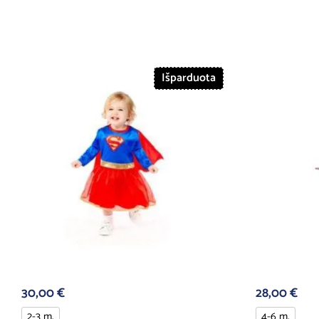
Išparduota
30,00
€
28,00
€
2-3 m.
4-6 m.