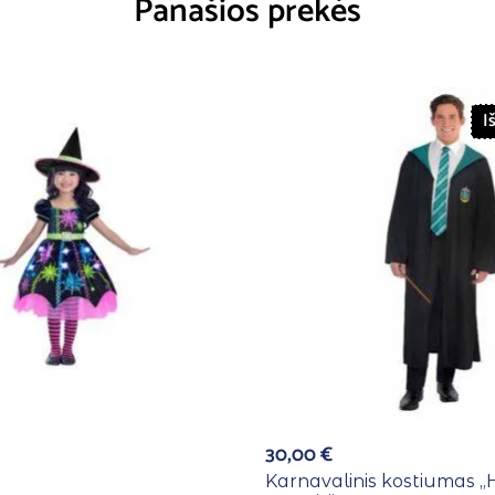
Panašios prekės
I
30,00
€
Karnavalinis kostiumas ,,