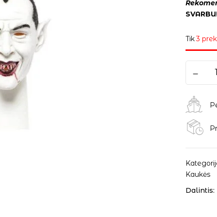
Rekomend
SVARBU!
Tik
3 prek
P
Pr
Kategorij
Kaukės
Dalintis: