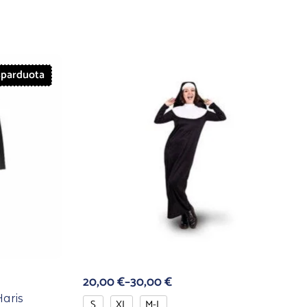
šparduota
20,00
€
–
30,00
€
Haris
S
XL
M-L