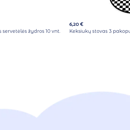
6,20
€
 servetėlės žydros 10 vnt.
Keksiukų stovas 3 pakopų