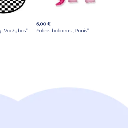
6,00
€
 ,,Varžybos”
Folinis balionas ,,Ponis”