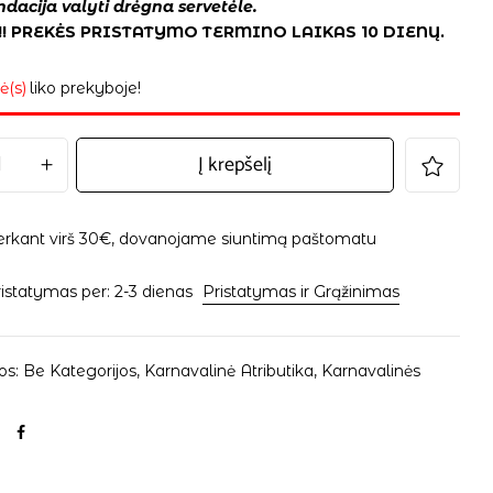
acija valyti drėgna servetėle.
! PREKĖS PRISTATYMO TERMINO LAIKAS 10 DIENŲ.
ė(s)
liko prekyboje!
Į krepšelį
erkant virš 30€, dovanojame siuntimą paštomatu
istatymas per: 2-3 dienas
Pristatymas ir Grąžinimas
os:
Be Kategorijos
,
Karnavalinė Atributika
,
Karnavalinės