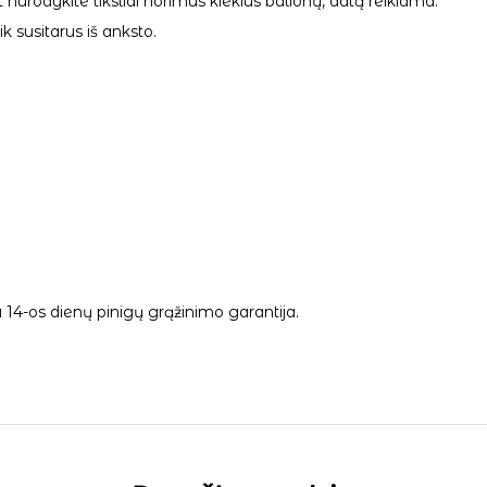
 nurodykite tiksliai norimus kiekius balionų, datą reikiama.
 susitarus iš anksto.
14-os dienų pinigų grąžinimo garantija.