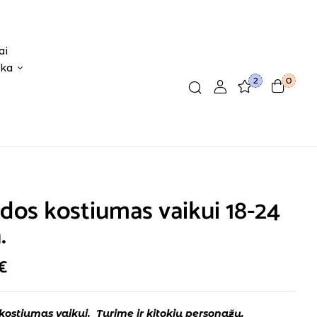
ai
ika
2
0
dos kostiumas vaikui 18-24
.
€
kostiumas vaikui. Turime ir kitokių personažų.