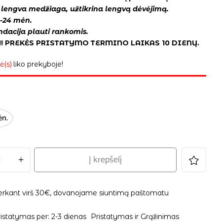
r lengva medžiaga, užtikrina lengvą dėvėjimą.
8-24 mėn.
dacija plauti rankomis.
! PREKĖS PRISTATYMO TERMINO LAIKAS 10 DIENŲ.
ė(s)
liko prekyboje!
ėn.
Į krepšelį
erkant virš 30€, dovanojame siuntimą paštomatu
istatymas per: 2-3 dienas
Pristatymas ir Grąžinimas