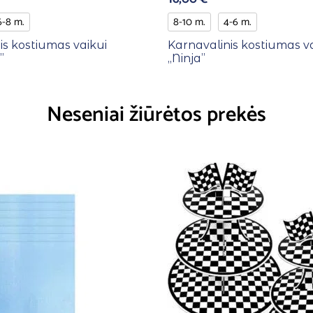
6-8 m.
8-10 m.
4-6 m.
is kostiumas vaikui
Karnavalinis kostiumas v
”
,,Ninja”
Neseniai žiūrėtos prekės