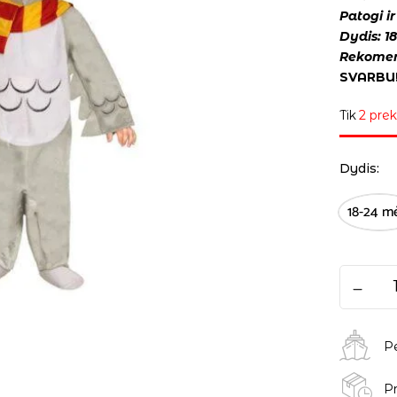
Patogi i
Dydis: 1
Rekomen
SVARBU!
Tik
2 prek
Dydis
18-24 m
P
Pr