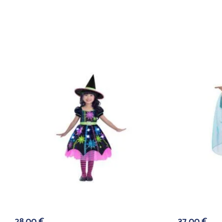
28,00
€
37,00
€