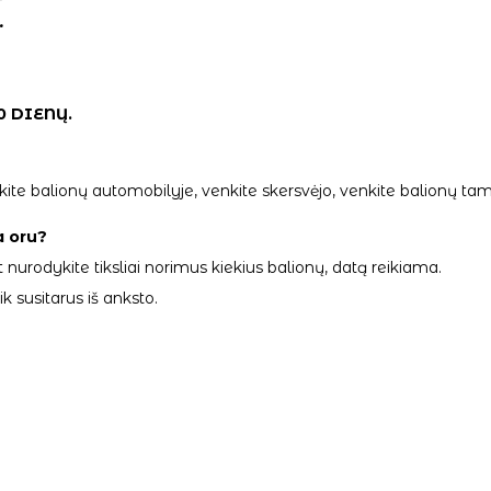
.
0 DIENŲ.
palikite balionų automobilyje, venkite skersvėjo, venkite balionų
a oru?
 nurodykite tiksliai norimus kiekius balionų, datą reikiama.
 susitarus iš anksto.