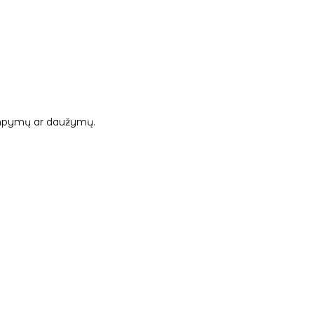
 tampymų ar daužymų.