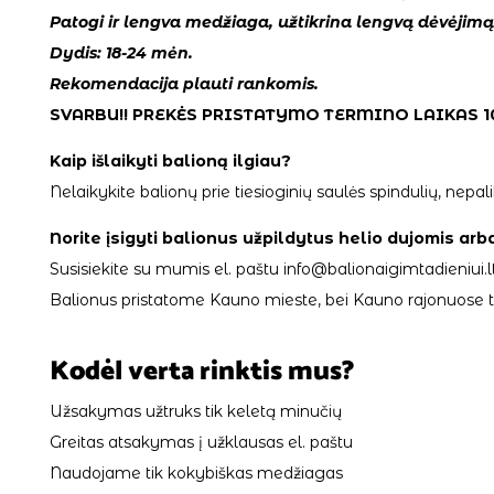
Patogi ir lengva medžiaga, užtikrina lengvą dėvėjimą
Dydis: 18-24 mėn.
Rekomendacija plauti rankomis.
SVARBU!! PREKĖS PRISTATYMO TERMINO LAIKAS 1
Kaip išlaikyti balioną ilgiau?
Nelaikykite balionų prie tiesioginių saulės spindulių, ne
Norite įsigyti balionus užpildytus helio dujomis arb
Susisiekite su mumis el. paštu info@balionaigimtadieniui.lt
Balionus pristatome Kauno mieste, bei Kauno rajonuose tik
Kodėl verta rinktis mus?
Užsakymas užtruks tik keletą minučių
Greitas atsakymas į užklausas el. paštu
Naudojame tik kokybiškas medžiagas