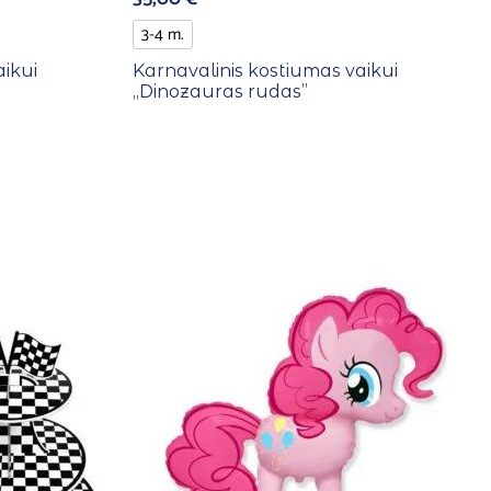
3-4 m.
aikui
Karnavalinis kostiumas vaikui
,,Dinozauras rudas”