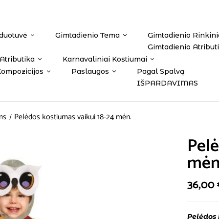
duotuvė
Gimtadienio Tema
Gimtadienio Rinkini
Gimtadienio Atribut
Atributika
Karnavaliniai Kostiumai
Kompozicijos
Paslaugos
Pagal Spalvą
IŠPARDAVIMAS
ms
Pelėdos kostiumas vaikui 18-24 mėn.
Pelė
mėn
36,00
Pelėdos 