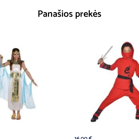
Panašios prekės
16,00
€