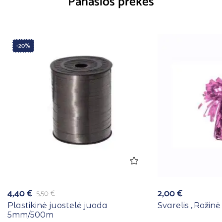
Panašios prekės
-20%
4,40
€
2,00
€
5,50
€
Plastikinė juostelė juoda
Svarelis ,,Rožin
5mm/500m