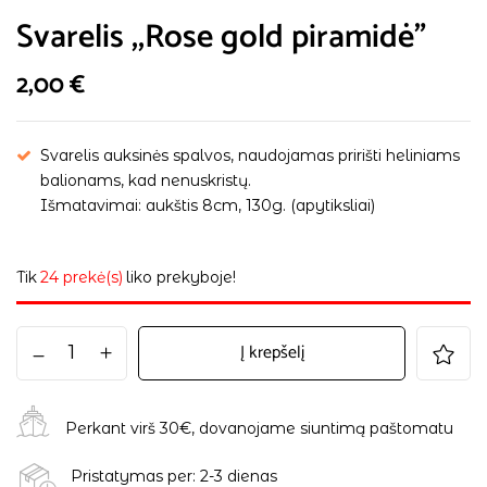
Svarelis ,,Rose gold piramidė”
2,00
€
Svarelis auksinės spalvos, naudojamas pririšti heliniams
balionams, kad nenuskristų.
Išmatavimai: aukštis 8cm, 130g. (apytiksliai)
Tik
24 prekė(s)
liko prekyboje!
Į krepšelį
Perkant virš 30€, dovanojame siuntimą paštomatu
Pristatymas per: 2-3 dienas