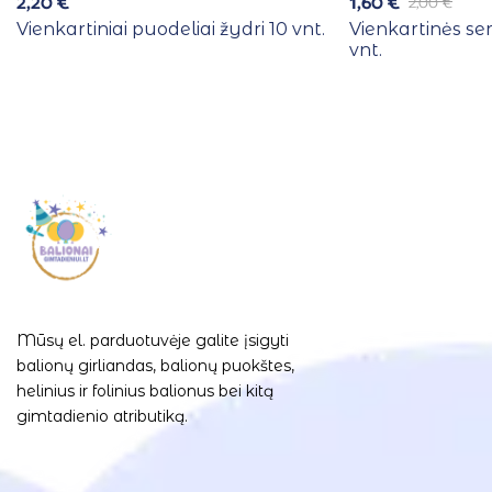
2,20
€
1,60
€
2,00
€
Vienkartiniai puodeliai žydri 10 vnt.
Vienkartinės se
vnt.
Mūsų el. parduotuvėje galite įsigyti
balionų girliandas, balionų puokštes,
helinius ir folinius balionus bei kitą
gimtadienio atributiką.