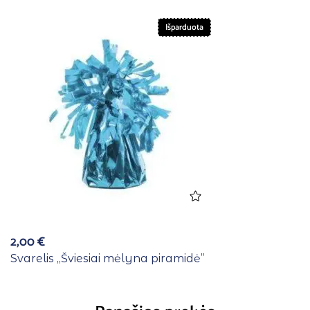
Išparduota
2,00
€
Svarelis ,,Šviesiai mėlyna piramidė”