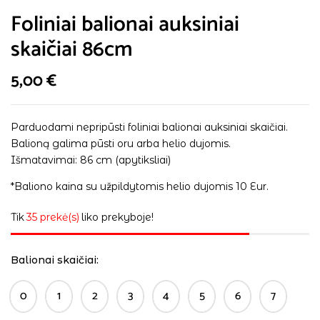
Foliniai balionai auksiniai
skaičiai 86cm
5,00
€
Parduodami nepripūsti foliniai balionai auksiniai skaičiai.
Balioną galima pūsti oru arba helio dujomis.
Išmatavimai: 86 cm (apytiksliai)
*Baliono kaina su užpildytomis helio dujomis 10 Eur.
Tik
35 prekė(s)
liko prekyboje!
Balionai skaičiai
0
1
2
3
4
5
6
7