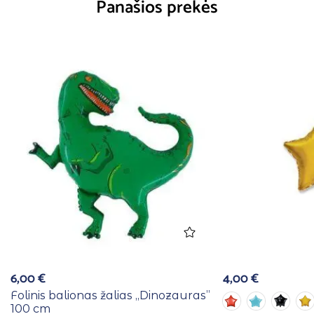
Panašios prekės
6,00
€
4,00
€
Folinis balionas žalias ,,Dinozauras”
100 cm