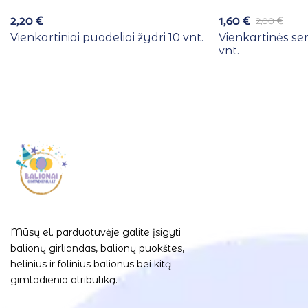
2,20
€
1,60
€
2,00
€
Vienkartiniai puodeliai žydri 10 vnt.
Vienkartinės se
vnt.
Mūsų el. parduotuvėje galite įsigyti
balionų girliandas, balionų puokštes,
helinius ir folinius balionus bei kitą
gimtadienio atributiką.