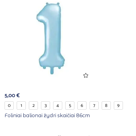
5,00
€
0
1
2
3
4
5
6
7
8
9
Foliniai balionai žydri skaičiai 86cm