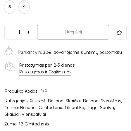
8
9
Į krepšelį
Perkant virš 30€, dovanojame siuntimą paštomatu
Pristatymas per: 2-3 dienas
Pristatymas ir Grąžinimas
Produkto Kodas:
N/A
Kategorijos:
Auksinė
,
Balionai Skaičiai
,
Balionai Šventėms
,
Foliniai Balionai
,
Gimtadienio Atributika
,
Pagal Spalvą
,
Skaičiai
,
Vienspalviai
Žyma:
18 Gimtadienis