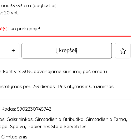
ai: 33×33 cm (apytiksliai)
: 20 vnt.
ė(s)
liko prekyboje!
Į krepšelį
erkant virš 30€, dovanojame siuntimą paštomatu
istatymas per: 2-3 dienas
Pristatymas ir Grąžinimas
 Kodas:
5902230745742
os:
Gaisrininkas
,
Gimtadienio Atributika
,
Gimtadienio Tema
,
agal Spalvą
,
Popierinės Stalo Servetėlės
 Gimtadienis