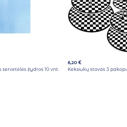
6,20
€
 servetėlės žydros 10 vnt.
Keksiukų stovas 3 pakopų