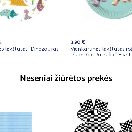
3,90
€
€
ės lėkštutės ,,Dinozauras”
Vienkartinės lėkštutės ro
,,Šunyčiai Patruliai” 8 vnt.
Neseniai žiūrėtos prekės