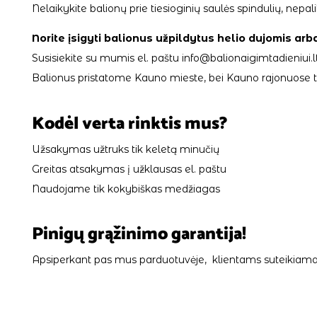
Nelaikykite balionų prie tiesioginių saulės spindulių, ne
Norite įsigyti balionus užpildytus helio dujomis arb
Susisiekite su mumis el. paštu info@balionaigimtadieniui.lt
Balionus pristatome Kauno mieste, bei Kauno rajonuose tik
Kodėl verta rinktis mus?
Užsakymas užtruks tik keletą minučių
Greitas atsakymas į užklausas el. paštu
Naudojame tik kokybiškas medžiagas
Pinigų grąžinimo garantija!
Apsiperkant pas mus parduotuvėje, klientams suteikiama 