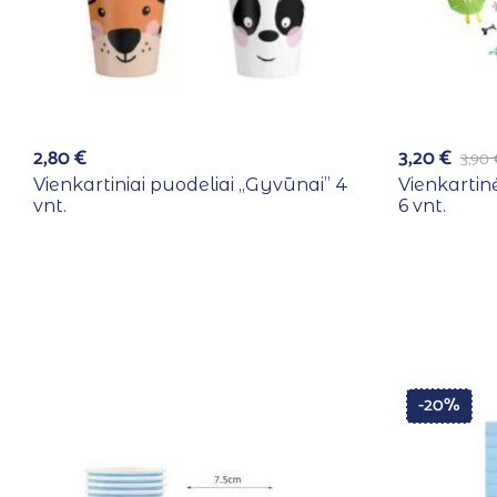
2,80
€
3,20
€
3,90
Vienkartiniai puodeliai ,,Gyvūnai” 4
Vienkartin
vnt.
6 vnt.
-20%