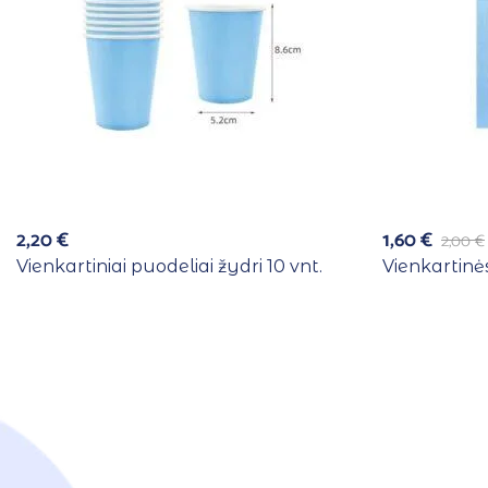
2,20
€
1,60
€
2,00
€
Vienkartiniai puodeliai žydri 10 vnt.
Vienkartinės