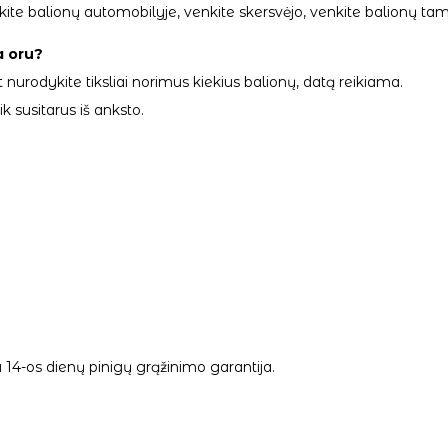
palikite balionų automobilyje, venkite skersvėjo, venkite balionų
a oru?
 nurodykite tiksliai norimus kiekius balionų, datą reikiama.
 susitarus iš anksto.
14-os dienų pinigų grąžinimo garantija.