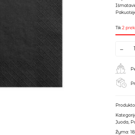
Išmatavim
Pakuotėje
Tik
2 prek
P
Pr
Produkto
Kategorij
Juoda
,
P
Žyma:
18