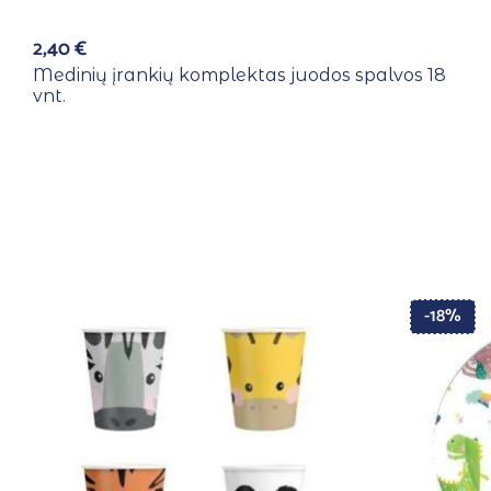
2,40
€
Medinių įrankių komplektas juodos spalvos 18
vnt.
-18%