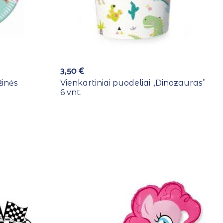
3,50
€
žinės
Vienkartiniai puodeliai ,,Dinozauras”
6 vnt.