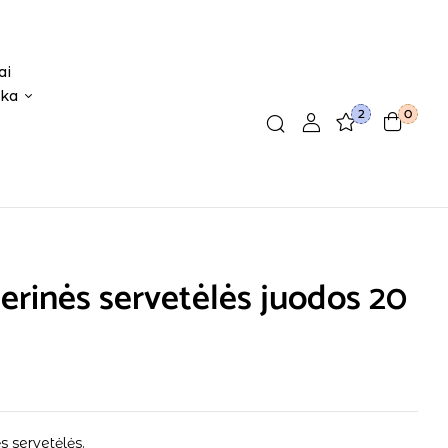
ai
ika
2
0
erinės servetėlės juodos 20
s servetėlės.