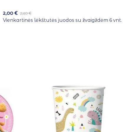
2,00
€
2,40
€
Vienkartinės lėkštutės juodos su žvaigždėm 6 vnt.