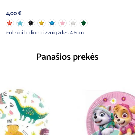
4,00
€
Foliniai balionai žvaigždės 46cm
Panašios prekės