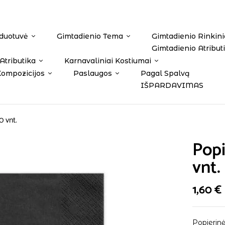
duotuvė
Gimtadienio Tema
Gimtadienio Rinkini
Gimtadienio Atribut
Atributika
Karnavaliniai Kostiumai
Kompozicijos
Paslaugos
Pagal Spalvą
IŠPARDAVIMAS
0 vnt.
Popi
vnt.
1,60
€
Popierinė