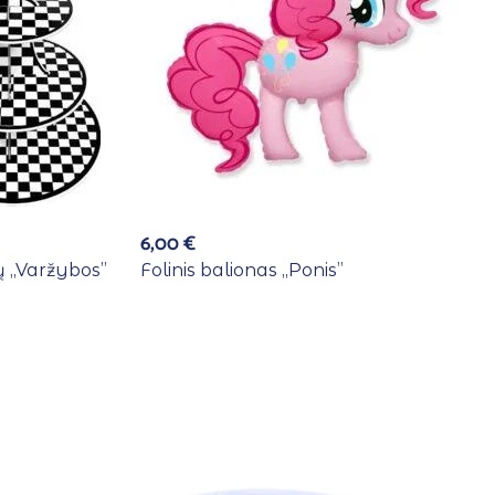
6,00
€
 ,,Varžybos”
Folinis balionas ,,Ponis”