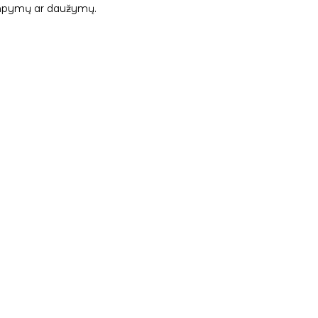
 tampymų ar daužymų.