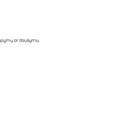
 tampymų ar daužymų.