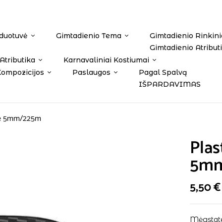
duotuvė
Gimtadienio Tema
Gimtadienio Rinkini
Gimtadienio Atribut
Atributika
Karnavaliniai Kostiumai
Kompozicijos
Paslaugos
Pagal Spalvą
IŠPARDAVIMAS
inė 5mm/225m
Plas
5m
5,50
€
Mėgstate