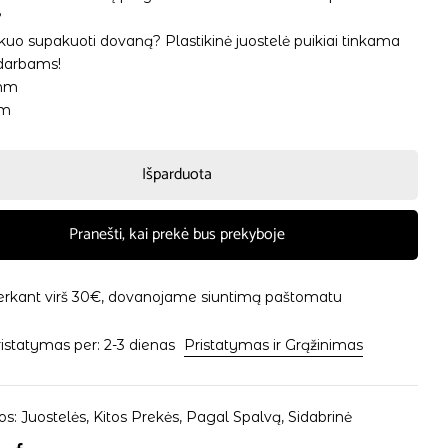
?
kuo supakuoti dovaną? Plastikinė juostelė puikiai tinkama
darbams!
5mm
5m
Išparduota
Pranešti, kai prekė bus prekyboje
erkant virš 30€, dovanojame siuntimą paštomatu
istatymas per: 2-3 dienas
Pristatymas ir Grąžinimas
os:
Juostelės
,
Kitos Prekės
,
Pagal Spalvą
,
Sidabrinė