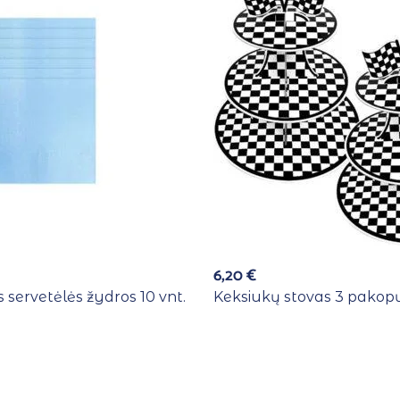
6,20
€
 servetėlės žydros 10 vnt.
Keksiukų stovas 3 pakopų