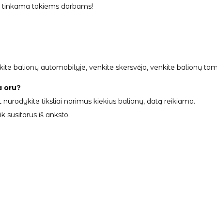
ai tinkama tokiems darbams!
palikite balionų automobilyje, venkite skersvėjo, venkite balionų
a oru?
 nurodykite tiksliai norimus kiekius balionų, datą reikiama.
 susitarus iš anksto.