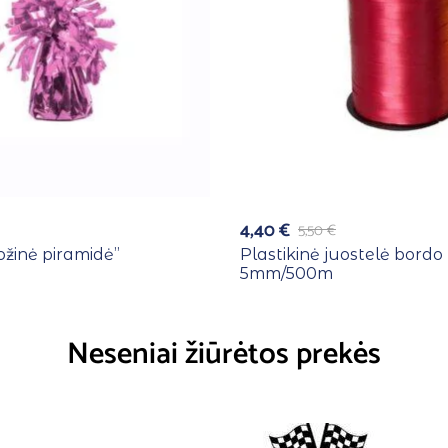
4,40
€
5,50
€
Rožinė piramidė”
Plastikinė juostelė bordo
5mm/500m
Neseniai žiūrėtos prekės