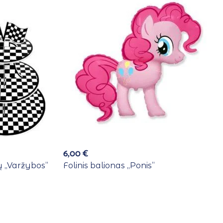
6,00
€
 ,,Varžybos”
Folinis balionas ,,Ponis”