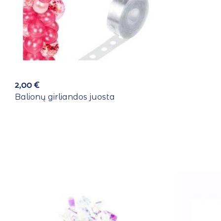
2,00
€
Balionų girliandos juosta