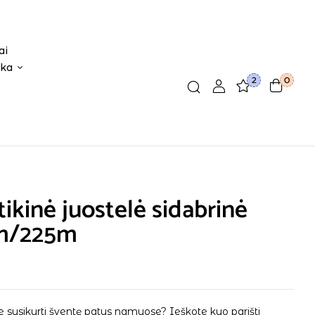
ai
ika
2
0
tikinė juostelė sidabrinė
m/225m
 susikurti šventę patys namuose? Ieškote kuo parišti