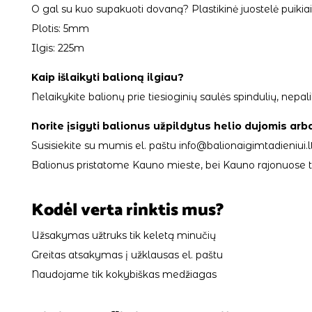
O gal su kuo supakuoti dovaną? Plastikinė juostelė puiki
Plotis: 5mm
Ilgis: 225m
Kaip išlaikyti balioną ilgiau?
Nelaikykite balionų prie tiesioginių saulės spindulių, ne
Norite įsigyti balionus užpildytus helio dujomis arb
Susisiekite su mumis el. paštu info@balionaigimtadieniui.lt
Balionus pristatome Kauno mieste, bei Kauno rajonuose tik
Kodėl verta rinktis mus?
Užsakymas užtruks tik keletą minučių
Greitas atsakymas į užklausas el. paštu
Naudojame tik kokybiškas medžiagas