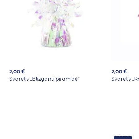
2,00
€
2,00
€
Svarelis ,,Blizganti piramidė”
Svarelis ,,