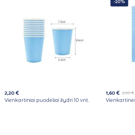
-20%
2,20
€
1,60
€
2,00
€
Vienkartiniai puodeliai žydri 10 vnt.
Vienkartinės