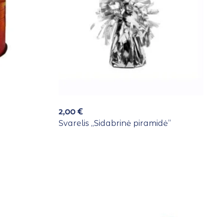
2,00
€
Svarelis ,,Sidabrinė piramidė”