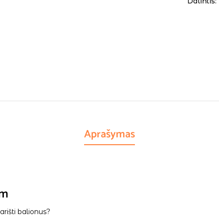
Dalintis:
Aprašymas
5m
rišti balionus?