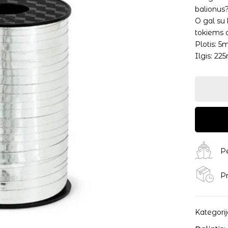
balionus
O gal su 
tokiems 
Plotis: 
Ilgis: 22
P
Pr
Kategorij