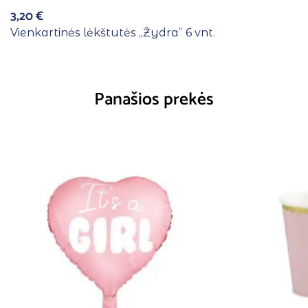
3,20
€
Vienkartinės lėkštutės ,,Žydra” 6 vnt.
Panašios prekės