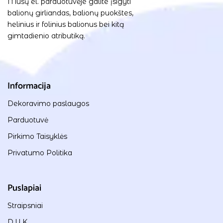
Mūsų el. parduotuvėje galite įsigyti
balionų girliandas, balionų puokštes,
helinius ir folinius balionus bei kitą
gimtadienio atributiką.
Informacija
Dekoravimo paslaugos
Parduotuvė
Pirkimo Taisyklės
Privatumo Politika
Puslapiai
Straipsniai
D.U.K.