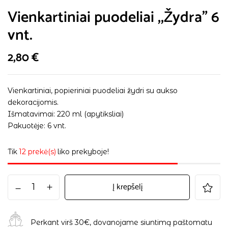
Vienkartiniai puodeliai ,,Žydra” 6
vnt.
2,80
€
Vienkartiniai, popieriniai puodeliai žydri su aukso
dekoracijomis.
Išmatavimai: 220 ml (apytiksliai)
Pakuotėje: 6 vnt.
Tik
12 prekė(s)
liko prekyboje!
Į krepšelį
Perkant virš 30€, dovanojame siuntimą paštomatu