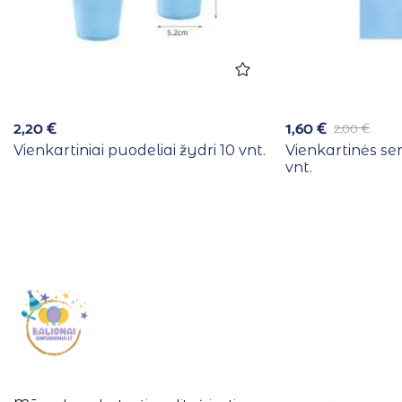
2,20
€
1,60
€
2,00
€
Vienkartiniai puodeliai žydri 10 vnt.
Vienkartinės se
vnt.