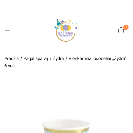
0
Pradžia
Pagal spalvą
Žydra
Vienkartiniai puodeliai ,,Žydra”
6 vnt.