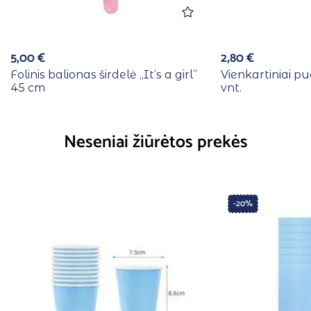
5,00
€
2,80
€
Folinis balionas širdelė ,,It’s a girl”
Vienkartiniai puo
45 cm
vnt.
Neseniai žiūrėtos prekės
-20%