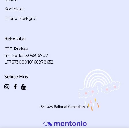
Kontaktai
Mano Paskyra
Rekvizitai
MB Prekės
Įm. kodas 305696707
LT767300010166878652
Sekite Mus
© 2025
Balionai Gimtadieniui