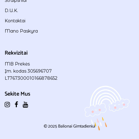
Straipsniai
D.U.K.
Kontaktai
Mano Paskyra
Rekvizitai
MB Prekės
Įm. kodas 305696707
LT767300010166878652
Sekite Mus
© 2025
Balionai Gimtadieniui