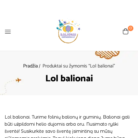
0
Pradžia
Produktai su žymomis “Lol balionai”
Lol balionai
Lol balionai. Turime folinių balionų ir guminių. Balionai gali
būti užpildomi helio dujomis arba oru. Nusimato ryški
šventė! Susikurkite savo šventę įsimintiną su mūsų