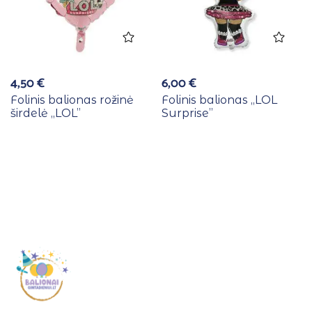
4,50
€
6,00
€
Folinis balionas rožinė
Folinis balionas ,,LOL
širdelė ,,LOL”
Surprise”