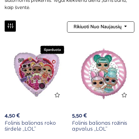
siūlomomis prekėmis. Tegul kiekviena diena Jums būna,
kaip šventė.
Rikiuoti Nuo Naujausių
Išparduota
4,50
€
5,50
€
Folinis balionas roko
Folinis balionas rožinis
širdelė ,,LOL”
apvalus ,,LOL”