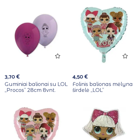
3,70
€
4,50
€
Guminiai balionai su LOL
Folinis balionas mėlyna
,,Procos” 28cm 8vnt.
širdelė ,,LOL”