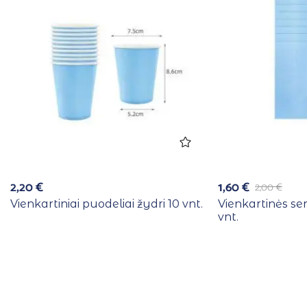
2,20
€
1,60
€
2,00
€
Vienkartiniai puodeliai žydri 10 vnt.
Vienkartinės se
vnt.