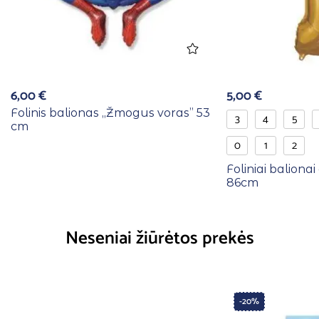
6,00
€
5,00
€
Folinis balionas ,,Žmogus voras” 53
3
4
5
cm
0
1
2
Foliniai balionai
86cm
Neseniai žiūrėtos prekės
-20%