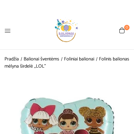
0
Pradžia
Balionai šventėms
Foliniai balionai
Folinis balionas
mėlyna širdelė ,,LOL”