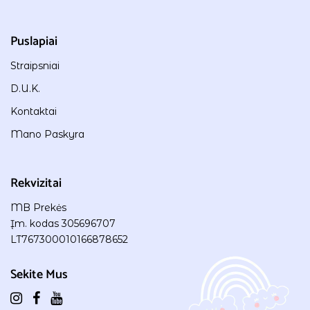
Puslapiai
Straipsniai
D.U.K.
Kontaktai
Mano Paskyra
Rekvizitai
MB Prekės
Įm. kodas 305696707
LT767300010166878652
Sekite Mus