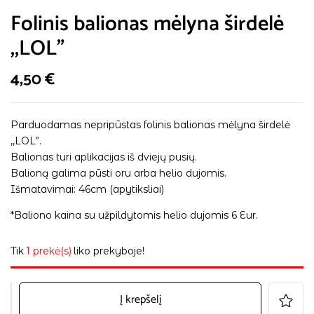
Folinis balionas mėlyna širdelė
,,LOL”
4,50
€
Parduodamas nepripūstas folinis balionas mėlyna širdelė
,,LOL”.
Balionas turi aplikacijas iš dviejų pusių.
Balioną galima pūsti oru arba helio dujomis.
Išmatavimai: 46cm (apytiksliai)
*Baliono kaina su užpildytomis helio dujomis 6 Eur.
Tik
1 prekė(s)
liko prekyboje!
Į krepšelį