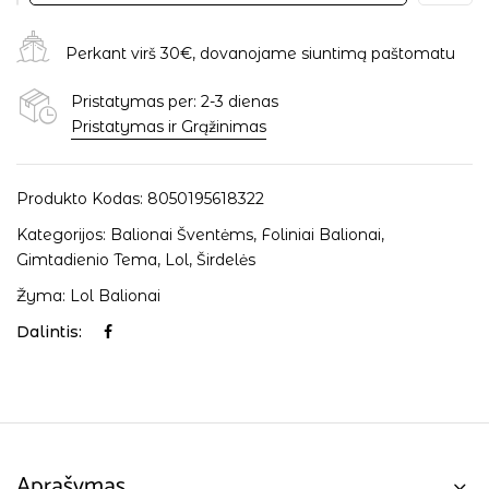
Perkant virš 30€, dovanojame siuntimą paštomatu
Pristatymas per: 2-3 dienas
Pristatymas ir Grąžinimas
Produkto Kodas:
8050195618322
Kategorijos:
Balionai Šventėms
,
Foliniai Balionai
,
Gimtadienio Tema
,
Lol
,
Širdelės
Žyma:
Lol Balionai
Dalintis:
Aprašymas