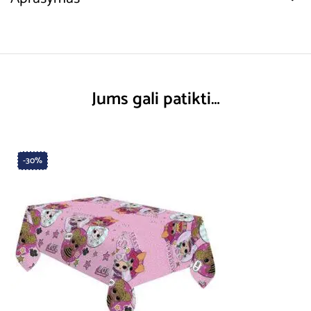
Jums gali patikti…
-30%