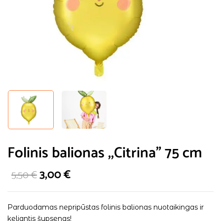
Folinis balionas ,,Citrina” 75 cm
3,00
€
5,50
€
Parduodamas nepripūstas folinis balionas nuotaikingas ir
keliantis šypsenas!