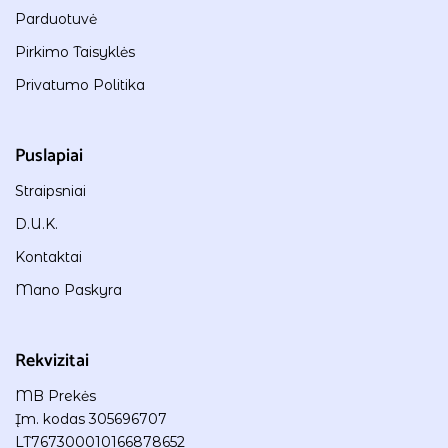
Parduotuvė
Pirkimo Taisyklės
Privatumo Politika
Puslapiai
Straipsniai
D.U.K.
Kontaktai
Mano Paskyra
Rekvizitai
MB Prekės
Įm. kodas 305696707
LT767300010166878652