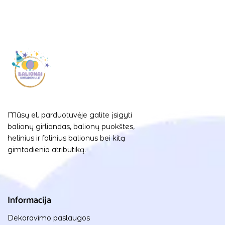
Mūsų el. parduotuvėje galite įsigyti
balionų girliandas, balionų puokštes,
helinius ir folinius balionus bei kitą
gimtadienio atributiką.
Informacija
Dekoravimo paslaugos