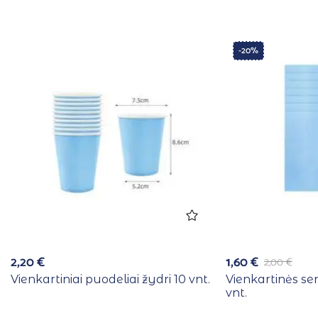
-20%
2,20
€
1,60
€
2,00
€
Vienkartiniai puodeliai žydri 10 vnt.
Vienkartinės se
vnt.