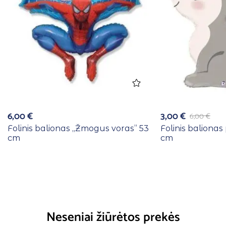
6,00
€
3,00
€
6,00
€
Folinis balionas ,,Žmogus voras” 53
Folinis balionas 
cm
cm
Neseniai žiūrėtos prekės