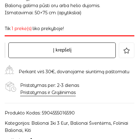
Balioną galima pūsti oru arba helio dujomis.
Išmatavimai: 50×75 cm (apytiksliai)
Tik
1 prekė(s)
liko prekyboje!
Į krepšelį
Perkant virš 30€, dovanojame siuntimą paštomatu
Pristatymas per: 2-3 dienas
Pristatymas ir Grąžinimas
Produkto Kodas:
5904555016590
Kategorijos:
Balionai Iki 3 Eur
,
Balionai Šventėms
,
Foliniai
Balionai
,
Kiti