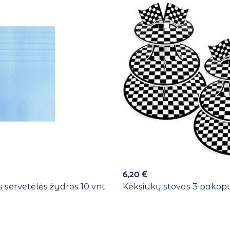
6,20
€
 servetėlės žydros 10 vnt.
Keksiukų stovas 3 pakopų