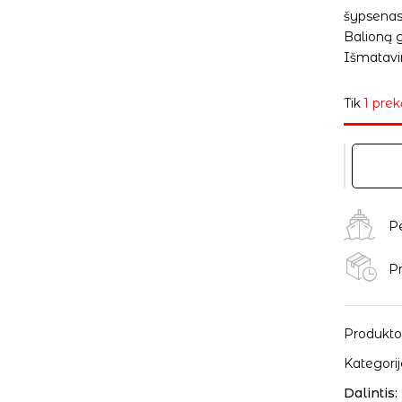
šypsenas
Balioną g
Išmatavim
Tik
1 prek
P
Pr
Produkto
Kategorij
Dalintis: