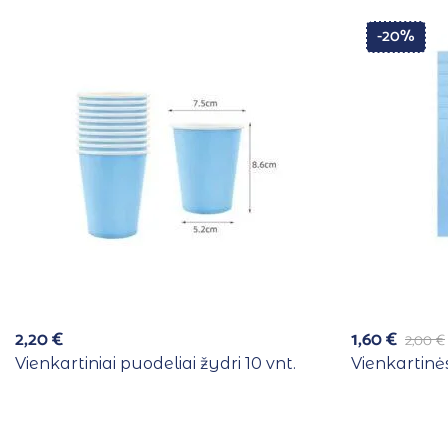
-20%
2,20
€
1,60
€
2,00
€
Vienkartiniai puodeliai žydri 10 vnt.
Vienkartinės