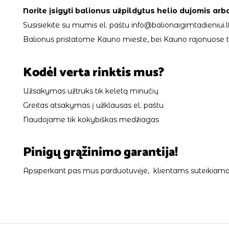
Norite įsigyti balionus užpildytus helio dujomis arb
Susisiekite su mumis el. paštu info@balionaigimtadieniui.lt
Balionus pristatome Kauno mieste, bei Kauno rajonuose tik
Kodėl verta rinktis mus?
Užsakymas užtruks tik keletą minučių
Greitas atsakymas į užklausas el. paštu
Naudojame tik kokybiškas medžiagas
Pinigų grąžinimo garantija!
Apsiperkant pas mus parduotuvėje, klientams suteikiama 