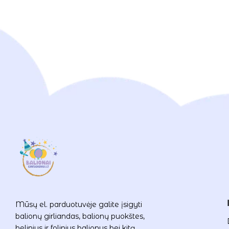
Mūsų el. parduotuvėje galite įsigyti
balionų girliandas, balionų puokštes,
helinius ir folinius balionus bei kitą