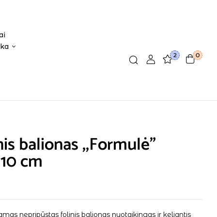
ai
ika
2
0
nis balionas ,,Formulė”
110 cm
as nepripūstas folinis balionas nuotaikingas ir keliantis