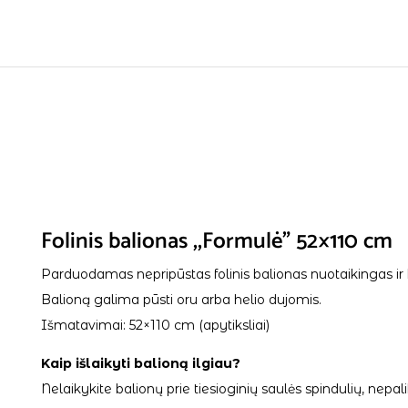
Folinis balionas ,,Formulė” 52×110 cm
Parduodamas nepripūstas folinis balionas nuotaikingas ir 
Balioną galima pūsti oru arba helio dujomis.
Išmatavimai: 52×110 cm (apytiksliai)
Kaip išlaikyti balioną ilgiau?
Nelaikykite balionų prie tiesioginių saulės spindulių, ne