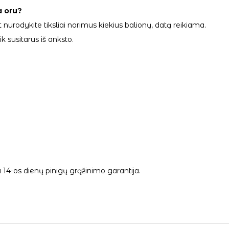
a oru?
 nurodykite tiksliai norimus kiekius balionų, datą reikiama.
 susitarus iš anksto.
14-os dienų pinigų grąžinimo garantija.