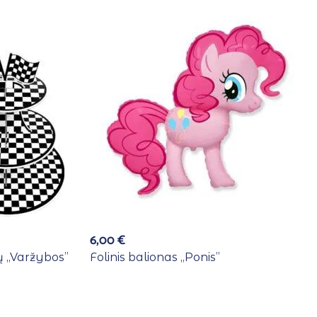
6,00
€
 ,,Varžybos”
Folinis balionas ,,Ponis”