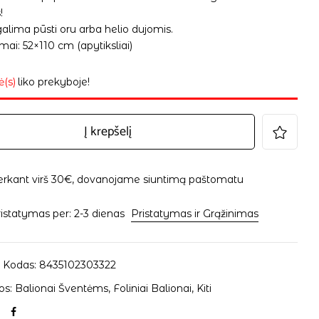
!
alima pūsti oru arba helio dujomis.
ai: 52×110 cm (apytiksliai)
ė(s)
liko prekyboje!
Į krepšelį
erkant virš 30€, dovanojame siuntimą paštomatu
istatymas per: 2-3 dienas
Pristatymas ir Grąžinimas
 Kodas:
8435102303322
os:
Balionai Šventėms
,
Foliniai Balionai
,
Kiti