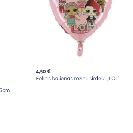
4,50
€
Folinis balionas rožinė širdelė ,,LOL”
 45cm