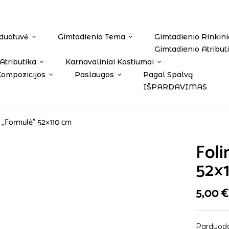
duotuvė
Gimtadienio Tema
Gimtadienio Rinkini
Gimtadienio Atribut
Atributika
Karnavaliniai Kostiumai
Kompozicijos
Paslaugos
Pagal Spalvą
IŠPARDAVIMAS
s ,,Formulė” 52×110 cm
Foli
52×
5,00
€
Parduodam