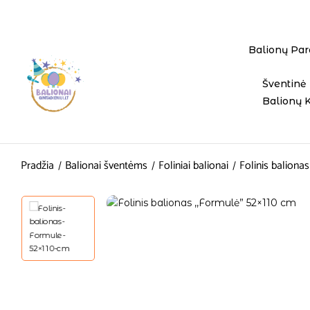
Balionų Par
Šventinė 
Balionų 
Pradžia
Balionai šventėms
Foliniai balionai
Folinis baliona