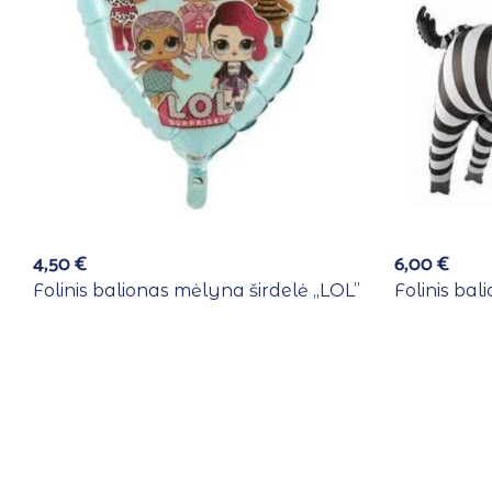
4,50
€
6,00
€
Folinis balionas mėlyna širdelė ,,LOL”
Folinis ba