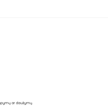
 tampymų ar daužymų.