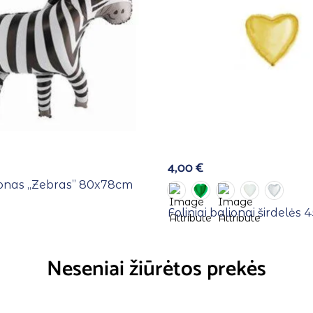
4,00
€
lionas ,,Zebras” 80x78cm
Foliniai balionai širdelės
Neseniai žiūrėtos prekės