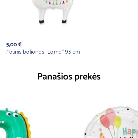
5,00
€
Folinis balionas ,,Lama” 93 cm
Panašios prekės