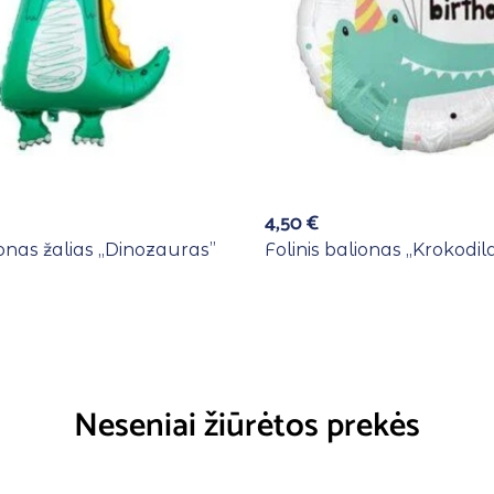
4,50
€
ionas žalias ,,Dinozauras”
Folinis balionas ,,Krokodi
Neseniai žiūrėtos prekės