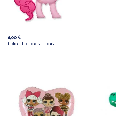
6,00
€
Folinis balionas ,,Ponis”