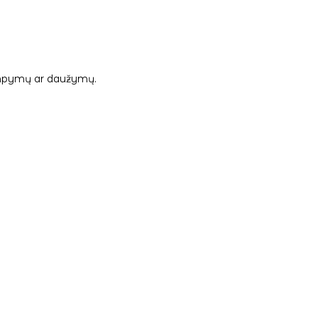
 tampymų ar daužymų.