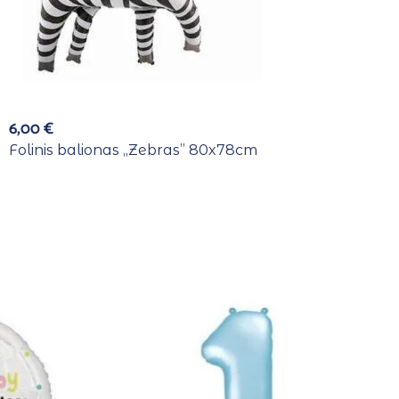
6,00
€
Folinis balionas ,,Zebras” 80x78cm