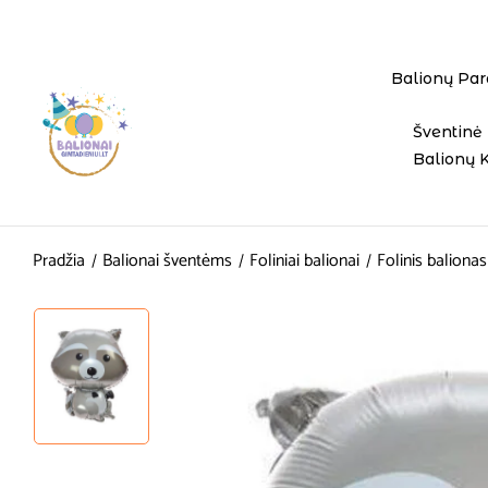
Balionų Par
Šventinė 
Balionų 
Pradžia
Balionai šventėms
Foliniai balionai
Folinis baliona