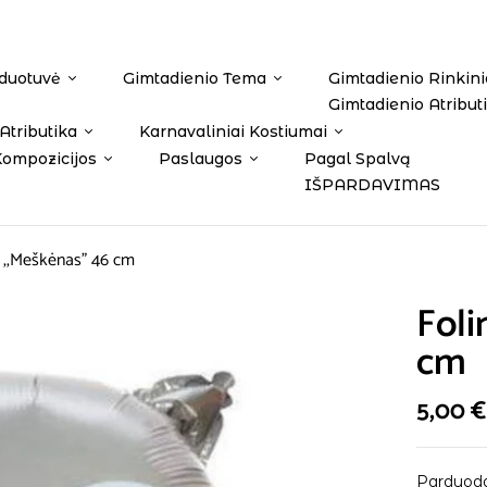
duotuvė
Gimtadienio Tema
Gimtadienio Rinkini
Gimtadienio Atribut
Atributika
Karnavaliniai Kostiumai
Kompozicijos
Paslaugos
Pagal Spalvą
IŠPARDAVIMAS
s ,,Meškėnas” 46 cm
Foli
cm
5,00
€
Parduoda