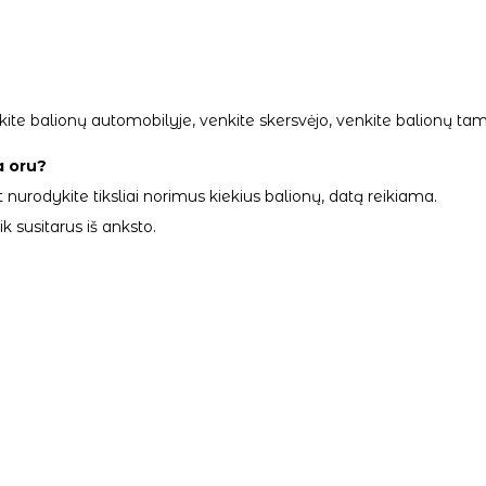
palikite balionų automobilyje, venkite skersvėjo, venkite balionų
a oru?
 nurodykite tiksliai norimus kiekius balionų, datą reikiama.
 susitarus iš anksto.