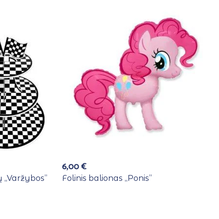
6,00
€
 ,,Varžybos”
Folinis balionas ,,Ponis”