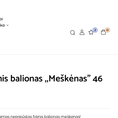
ai
ika
2
0
nis balionas ,,Meškėnas” 46
mas nepripūstas folinis balionas meškėnas!