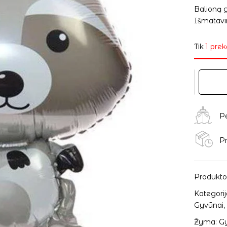
Balioną g
Išmatavim
Tik
1 prek
P
Pr
Produkto
Kategorij
Gyvūnai
Žyma:
Gy