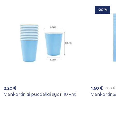
-20%
2,20
€
1,60
€
2,00
€
Vienkartiniai puodeliai žydri 10 vnt.
Vienkartinės