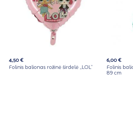
4,50
€
6,00
€
Folinis balionas rožinė širdelė ,,LOL”
Folinis bal
89 cm