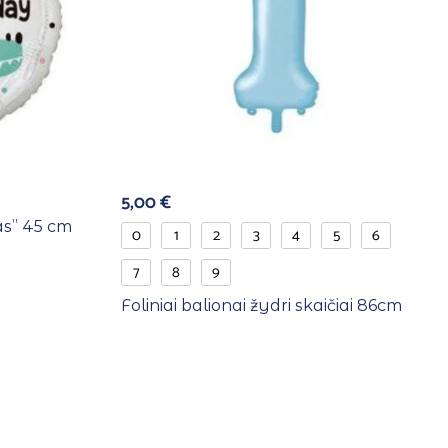
5,00
€
las” 45 cm
0
1
2
3
4
5
6
7
8
9
Foliniai balionai žydri skaičiai 86cm