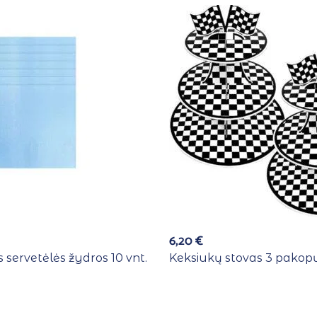
6,20
€
 servetėlės žydros 10 vnt.
Keksiukų stovas 3 pakopų