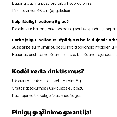
Balioną galima pūsti oru arba helio dujomis.
Išmatavimai: 46 cm (apytiksliai)
Kaip išlaikyti balioną ilgiau?
Nelaikykite balionų prie tiesioginių saulės spindulių, ne
Norite įsigyti balionus užpildytus helio dujomis arb
Susisiekite su mumis el. paštu info@balionaigimtadieniui.lt
Balionus pristatome Kauno mieste, bei Kauno rajonuose tik
Kodėl verta rinktis mus?
Užsakymas užtruks tik keletą minučių
Greitas atsakymas į užklausas el. paštu
Naudojame tik kokybiškas medžiagas
Pinigų grąžinimo garantija!