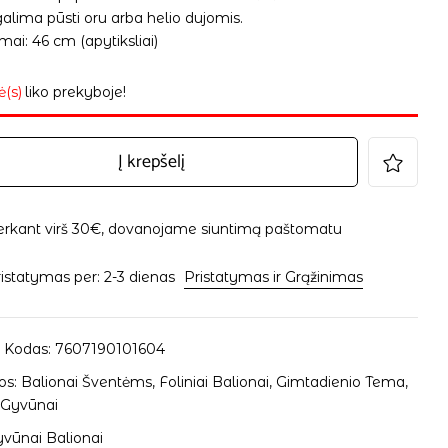
alima pūsti oru arba helio dujomis.
ai: 46 cm (apytiksliai)
ė(s)
liko prekyboje!
Į krepšelį
erkant virš 30€, dovanojame siuntimą paštomatu
istatymas per: 2-3 dienas
Pristatymas ir Grąžinimas
 Kodas:
7607190101604
os:
Balionai Šventėms
,
Foliniai Balionai
,
Gimtadienio Tema
,
,
Gyvūnai
vūnai Balionai