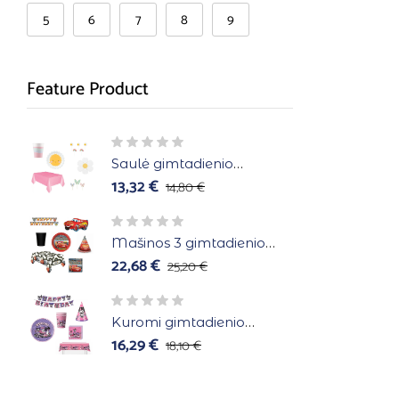
5
6
7
8
9
Feature Product
Saulė gimtadienio
atributika 6 asmenims
13,32
€
14,80
€
Mašinos 3 gimtadienio
atributika 8 asmenims
22,68
€
25,20
€
Kuromi gimtadienio
atributika 10 asmenims
16,29
€
18,10
€