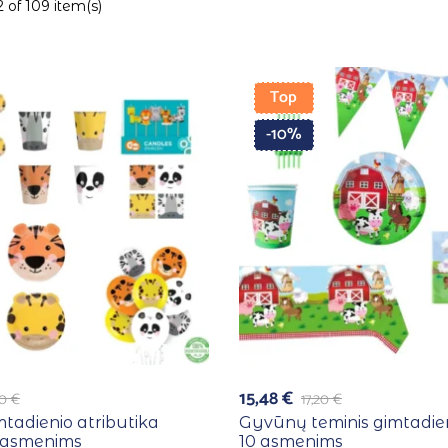
 of 109 item(s)
Top
-10%
15,48
€
40
€
17,20
€
mtadienio atributika
Gyvūnų teminis gimtadien
 asmenims
10 asmenims