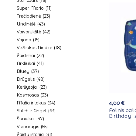
Star Wars
(16)
Super Mario
(11)
Trečiadienė
(23)
Undinėlė
(43)
Vaivorykštė
(42)
Vajana
(15)
Vežliukas Nindzė
(18)
Žaidimai
(22)
Arkliukai
(41)
Bluey
(37)
Drūgelis
(48)
Keršytojai
(23)
Kosmosas
(33)
4,00
€
Maša ir lokys
(34)
Folinis bal
Stitch ir Angel
(63)
Birthday” 
Šuniukai
(47)
Vienaragis
(55)
Žaislų istorija
(31)