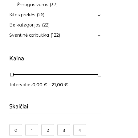
Žmogus voras
(37)
Kitos prekės
(26)
Be kategorijos
(22)
Šventinė atributika
(122)
Kaina
Intervalas:
0,00
€
-
21,00
€
Skaičiai
0
1
2
3
4