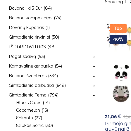
Showing 1–12
Balionai iki 3 Eur
(84)
Balionų kompozicijos
(74)
Top
Dovanų kuponas
(1)
Gimtadienio rinkiniai
(50)
-10%
IŠPARDAVIMAS
(48)
Pagal spalvą
(93)
Karnavalinė atributika
(54)
Balionai šventėms
(334)
Gimtadienio atributika
(648)
Gimtadienio Tema
(794)
Blue's Clues
(14)
Cocomelon
(15)
21,06
€
23,
Enkanto
(27)
Pirmojo gi
Ežiukas Sonic
(30)
gyvūnai 8