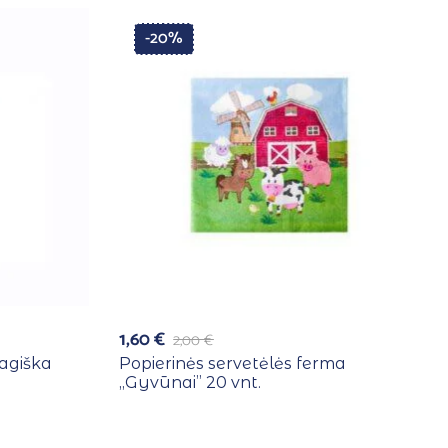
-20%
1,60
€
2,00
€
Magiška
Popierinės servetėlės ferma
,,Gyvūnai” 20 vnt.