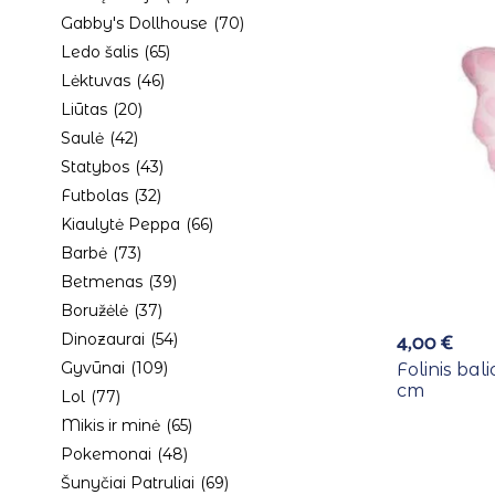
Gabby's Dollhouse
(70)
Ledo šalis
(65)
Lėktuvas
(46)
Liūtas
(20)
Saulė
(42)
Statybos
(43)
Futbolas
(32)
Kiaulytė Peppa
(66)
Barbė
(73)
Betmenas
(39)
Boružėlė
(37)
4,00
€
Dinozaurai
(54)
Gyvūnai
(109)
Folinis bali
cm
Lol
(77)
Mikis ir minė
(65)
Pokemonai
(48)
Šunyčiai Patruliai
(69)