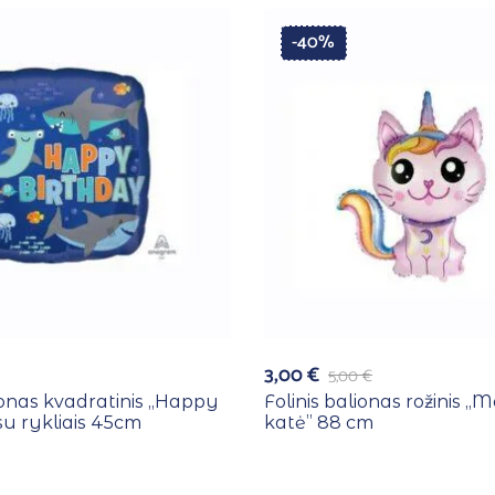
-40%
3,00
€
5,00
€
ionas kvadratinis ,,Happy
Folinis balionas rožinis ,,
su rykliais 45cm
katė” 88 cm