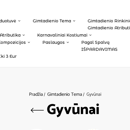
duotuvė
Gimtadienio Tema
Gimtadienio Rinkini
Gimtadienio Atribut
Atributika
Karnavaliniai Kostiumai
Kompozicijos
Paslaugos
Pagal Spalvą
IŠPARDAVIMAS
Iki 3 Eur
Pradžia
Gimtadienio Tema
Gyvūnai
Gyvūnai