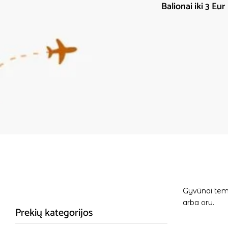
orijos
Balionai iki 3 Eur
Šventinė atributika
Gyvūnai tema.
arba oru.
Prekių kategorijos