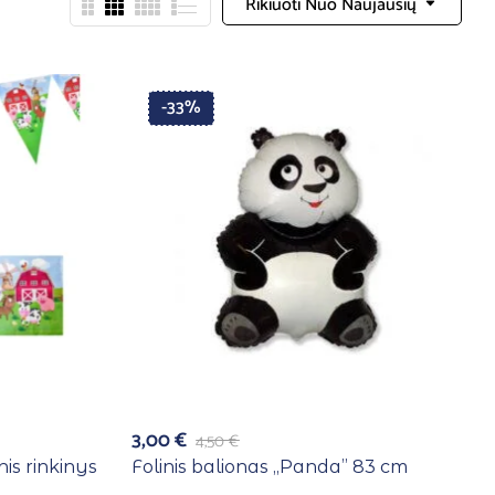
Rikiuoti Nuo Naujausių
-33%
3,00
€
4,50
€
is rinkinys
Folinis balionas ,,Panda” 83 cm