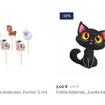
-33%
3,00
€
4,50
€
o žvakutės ,,Ferma” 5 vnt.
Folinis balionas ,,Juoda k