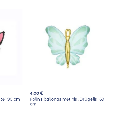
4,00
€
atė” 90 cm
Folinis balionas mėtinis ,,Drūgelis” 69
cm