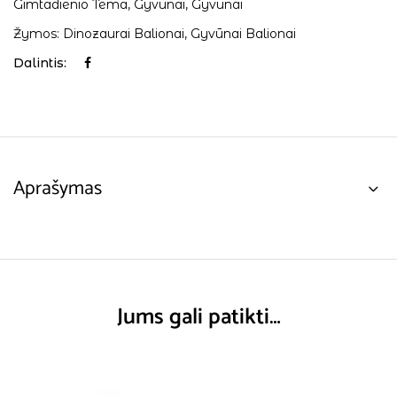
Gimtadienio Tema
,
Gyvūnai
,
Gyvūnai
Žymos:
Dinozaurai Balionai
,
Gyvūnai Balionai
Dalintis:
Aprašymas
Jums gali patikti…