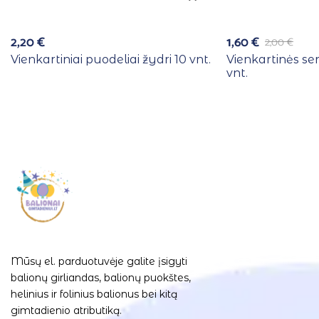
2,20
€
1,60
€
2,00
€
Vienkartiniai puodeliai žydri 10 vnt.
Vienkartinės se
vnt.
Mūsų el. parduotuvėje galite įsigyti
balionų girliandas, balionų puokštes,
helinius ir folinius balionus bei kitą
gimtadienio atributiką.