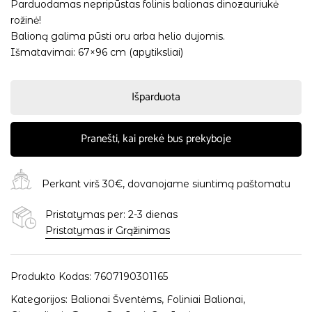
Parduodamas nepripūstas folinis balionas dinozauriukė
rožinė!
Balioną galima pūsti oru arba helio dujomis.
Išmatavimai: 67×96 cm (apytiksliai)
Išparduota
Pranešti, kai prekė bus prekyboje
Perkant virš 30€, dovanojame siuntimą paštomatu
Pristatymas per: 2-3 dienas
Pristatymas ir Grąžinimas
Produkto Kodas:
7607190301165
Kategorijos:
Balionai Šventėms
,
Foliniai Balionai
,