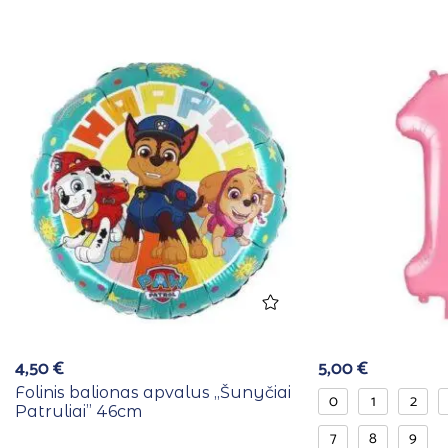
4,50
€
5,00
€
Folinis balionas apvalus ,,Šunyčiai
0
1
2
Patruliai” 46cm
7
8
9