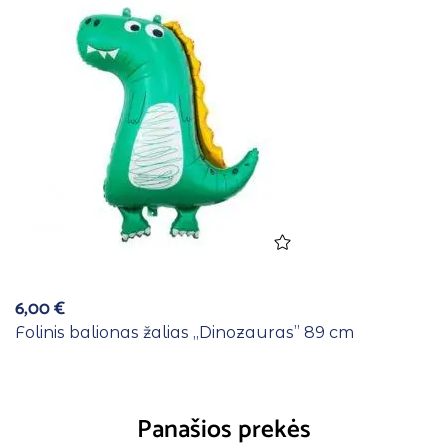
6,00
€
Folinis balionas žalias ,,Dinozauras” 89 cm
Panašios prekės