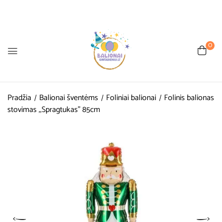
0
Pradžia
Balionai šventėms
Foliniai balionai
Folinis balionas
stovimas ,,Spragtukas” 85cm