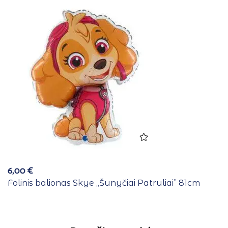
6,00
€
Folinis balionas Skye ,,Šunyčiai Patruliai” 81cm