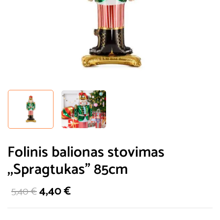
Folinis balionas stovimas
,,Spragtukas” 85cm
4,40
€
5,40
€