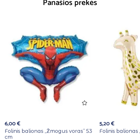
Panašios prekės
6,00
€
5,20
€
Folinis balionas ,,Žmogus voras” 53
Folinis balionas 
cm