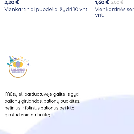
2,20
€
1,60
€
2,00
€
Vienkartiniai puodeliai žydri 10 vnt.
Vienkartinės se
vnt.
Mūsų el. parduotuvėje galite įsigyti
balionų girliandas, balionų puokštes,
helinius ir folinius balionus bei kitą
gimtadienio atributiką.