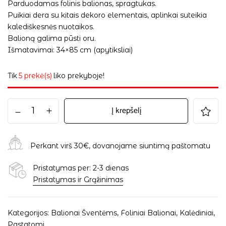
Parduodamas folinis balionas, spragtukas.
Puikiai dera su kitais dekoro elementais, aplinkai suteikia
kalediškesnės nuotaikos.
Balioną galima pūsti oru.
Išmatavimai: 34×85 cm (apytiksliai)
Tik
5 prekė(s)
liko prekyboje!
Į krepšelį
Perkant virš 30€, dovanojame siuntimą paštomatu
Pristatymas per: 2-3 dienas
Pristatymas ir Grąžinimas
Kategorijos:
Balionai Šventėms
,
Foliniai Balionai
,
Kalėdiniai
,
Pastatomi