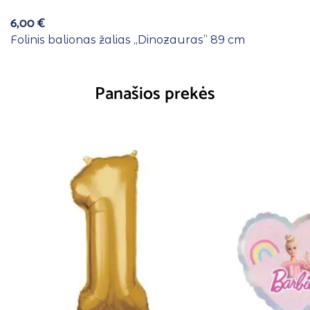
6,00
€
Folinis balionas žalias ,,Dinozauras” 89 cm
Panašios prekės