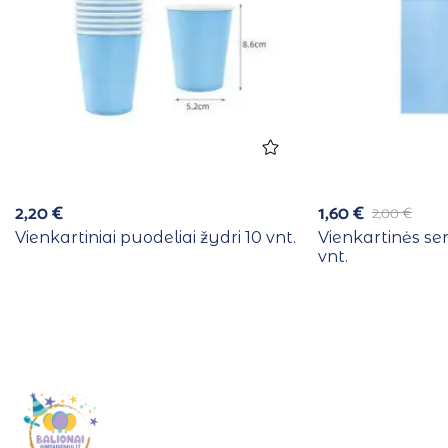
2,20
€
1,60
€
2,00
€
Vienkartiniai puodeliai žydri 10 vnt.
Vienkartinės se
vnt.