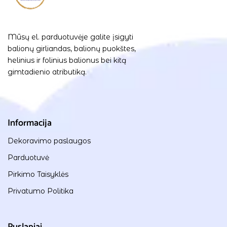
Mūsų el. parduotuvėje galite įsigyti
balionų girliandas, balionų puokštes,
helinius ir folinius balionus bei kitą
gimtadienio atributiką.
Informacija
Dekoravimo paslaugos
Parduotuvė
Pirkimo Taisyklės
Privatumo Politika
Puslapiai