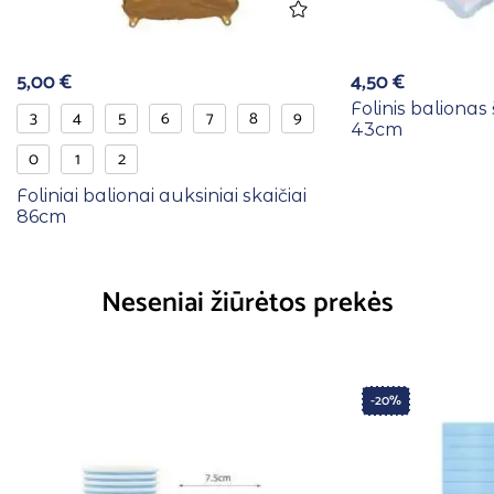
5,00
€
4,50
€
Folinis balionas 
3
4
5
6
7
8
9
43cm
0
1
2
Foliniai balionai auksiniai skaičiai
86cm
Neseniai žiūrėtos prekės
-20%