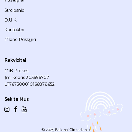
Straipsniai
D.U.K.
Kontaktai
Mano Paskyra
Rekvizitai
MB Prekės
Įm. kodas 305696707
LT767300010166878652
Sekite Mus
© 2025
Balionai Gimtadieniui