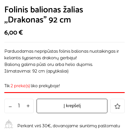
Folinis balionas žalias
,,Drakonas” 92 cm
6,00
€
Parduodamas nepripūstas folinis balionas nuotaikingas ir
keliantis šypsenas drakonų gerbėjui!
Balioną galima pūsti oru arba helio dujomis.
Išmatavimai: 92 cm (apytiksliai)
Tik
2 prekė(s)
liko prekyboje!
Į krepšelį
Perkant virš 30€, dovanojame siuntimą paštomatu