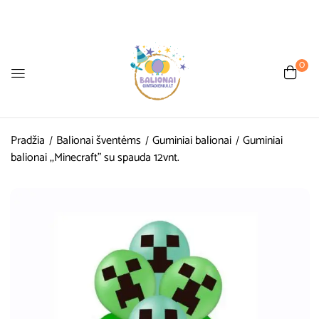
0
Pradžia
Balionai šventėms
Guminiai balionai
Guminiai
balionai ,,Minecraft” su spauda 12vnt.