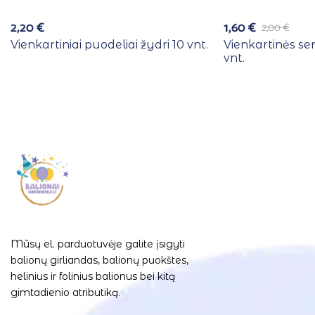
2,20
€
1,60
€
2,00
€
Vienkartiniai puodeliai žydri 10 vnt.
Vienkartinės se
vnt.
Mūsų el. parduotuvėje galite įsigyti
balionų girliandas, balionų puokštes,
helinius ir folinius balionus bei kitą
gimtadienio atributiką.