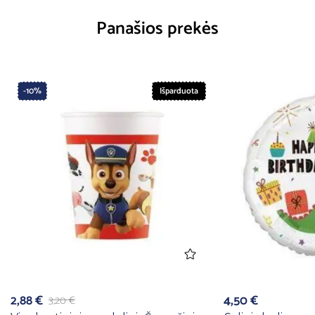
Panašios prekės
-10%
Išparduota
2,88
€
4,50
€
3,20
€