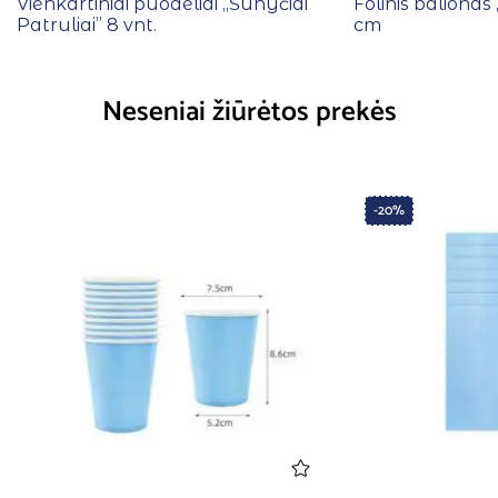
Vienkartiniai puodeliai ,,Šunyčiai
Folinis balionas
Patruliai” 8 vnt.
cm
Neseniai žiūrėtos prekės
-20%