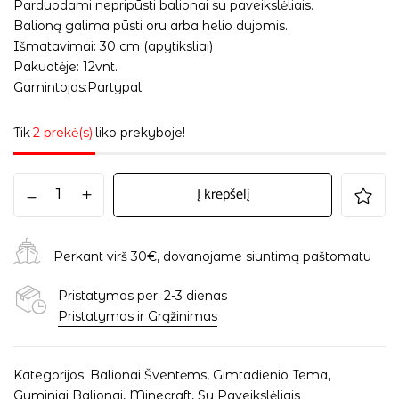
Parduodami nepripūsti balionai su paveikslėliais.
Balioną galima pūsti oru arba helio dujomis.
Išmatavimai: 30 cm (apytiksliai)
Pakuotėje: 12vnt.
Gamintojas:Partypal
Tik
2 prekė(s)
liko prekyboje!
Į krepšelį
Perkant virš 30€, dovanojame siuntimą paštomatu
Pristatymas per: 2-3 dienas
Pristatymas ir Grąžinimas
Kategorijos:
Balionai Šventėms
,
Gimtadienio Tema
,
Guminiai Balionai
,
Minecraft
,
Su Paveikslėliais