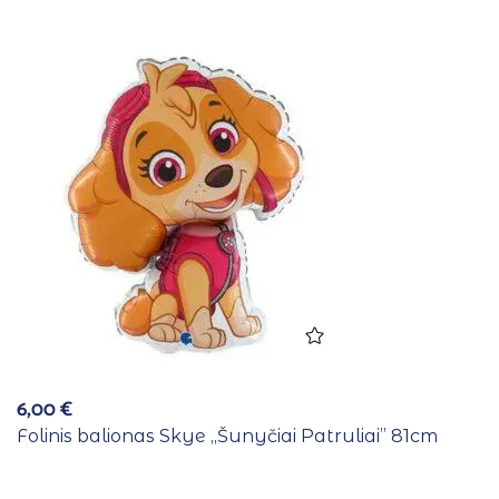
6,00
€
Folinis balionas Skye ,,Šunyčiai Patruliai” 81cm