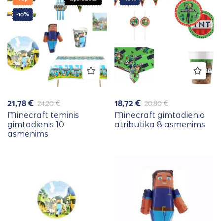
-10%
21,78
€
18,72
€
24,20
€
20,80
€
Minecraft teminis
Minecraft gimtadienio
gimtadienis 10
atributika 8 asmenims
asmenims