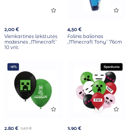
2,00
€
4,50
€
Vienkartinės lėkštutės
Folinis balionas
mažesnės ,,Minecraft”
,,Minecraft Tony” 76cm
10 vnt.
-18%
Išparduota
2,80
€
3,90
€
3,40
€