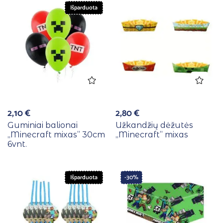
Išparduota
2,10
€
2,80
€
Guminiai balionai
Užkandžių dėžutės
,,Minecraft mixas” 30cm
,,Minecraft” mixas
6vnt.
Išparduota
-30%