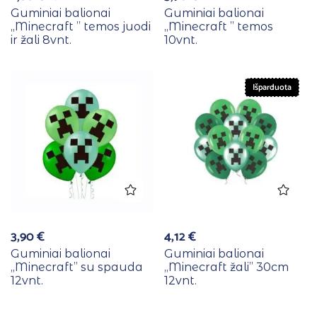
Guminiai balionai
Guminiai balionai
,,Minecraft ” temos juodi
,,Minecraft ” temos
ir žali 8vnt.
10vnt.
Išparduota
3,90
€
4,12
€
Guminiai balionai
Guminiai balionai
,,Minecraft” su spauda
,,Minecraft žali” 30cm
12vnt.
12vnt.