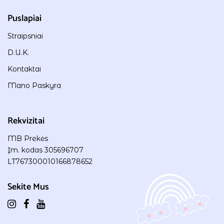
Puslapiai
Straipsniai
D.U.K.
Kontaktai
Mano Paskyra
Rekvizitai
MB Prekės
Įm. kodas 305696707
LT767300010166878652
Sekite Mus