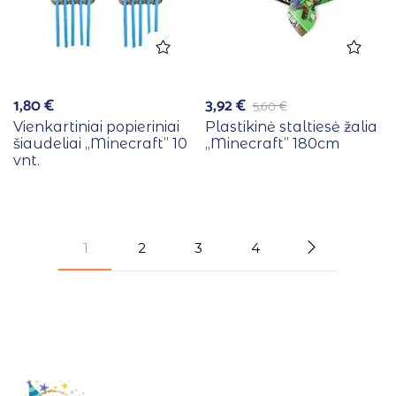
1,80
€
3,92
€
5,60
€
Vienkartiniai popieriniai
Plastikinė staltiesė žalia
šiaudeliai ,,Minecraft” 10
,,Minecraft” 180cm
vnt.
1
2
3
4