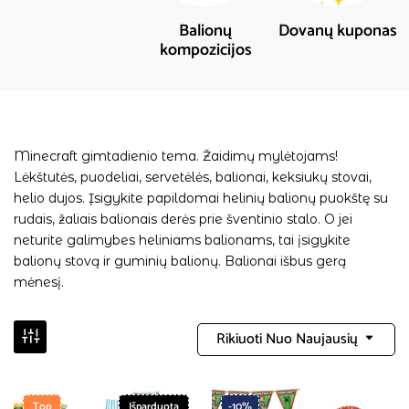
Balionų
Dovanų kuponas
kompozicijos
Minecraft gimtadienio tema. Žaidimų mylėtojams!
Lėkštutės, puodeliai, servetėlės, balionai, keksiukų stovai,
helio dujos. Įsigykite papildomai helinių balionų puokštę su
rudais, žaliais balionais derės prie šventinio stalo. O jei
neturite galimybes heliniams balionams, tai įsigykite
balionų stovą ir guminių balionų. Balionai išbus gerą
mėnesį.
Rikiuoti Nuo Naujausių
Top
Išparduota
-10%