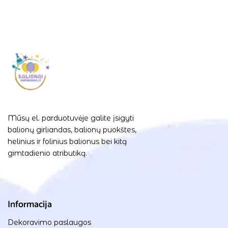
Mūsų el. parduotuvėje galite įsigyti
balionų girliandas, balionų puokštes,
helinius ir folinius balionus bei kitą
gimtadienio atributiką.
Informacija
Dekoravimo paslaugos