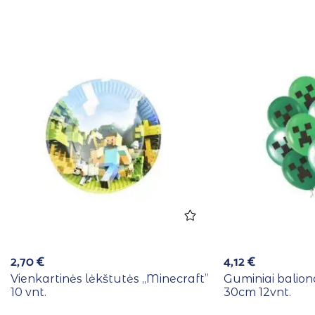
2,70
€
4,12
€
Vienkartinės lėkštutės ,,Minecraft”
Guminiai baliona
10 vnt.
30cm 12vnt.