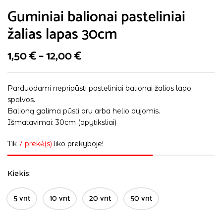
Guminiai balionai pasteliniai
žalias lapas 30cm
1,50
€
–
12,00
€
Parduodami nepripūsti pasteliniai balionai žalios lapo
spalvos.
Balioną galima pūsti oru arba helio dujomis.
Išmatavimai: 30cm (apytiksliai)
Tik
7 prekė(s)
liko prekyboje!
Kiekis
5 vnt
10 vnt
20 vnt
50 vnt