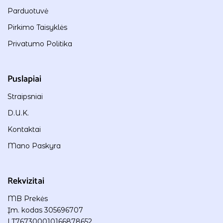
Parduotuvė
Pirkimo Taisyklės
Privatumo Politika
Puslapiai
Straipsniai
D.U.K.
Kontaktai
Mano Paskyra
Rekvizitai
MB Prekės
Įm. kodas 305696707
LT767300010166878652