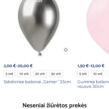
2,00
€
–
20,00
€
1,50
€
–
12,00
€
5 vnt
10 vnt
20 vnt
50 vnt
5 vnt
10 vnt
Sidabriniai balionai ,,Gemar” 33cm
Guminiai baliona
rausva 30cm
Neseniai žiūrėtos prekės