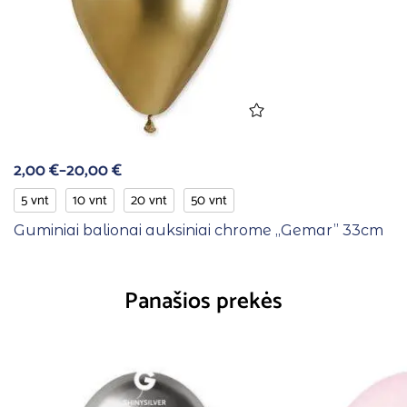
2,00
€
–
20,00
€
5 vnt
10 vnt
20 vnt
50 vnt
Guminiai balionai auksiniai chrome ,,Gemar” 33cm
Panašios prekės