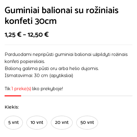
Guminiai balionai su rožiniais
konfeti 30cm
1,25
€
–
12,50
€
Parduodami nepripūsti guminiai balionai užpildyti rožinais
konfeti popierėliais.
Balioną galima pūsti oru arba helio dujomis.
Išmatavimai: 30 cm (apytiksliai)
Tik
1 prekė(s)
liko prekyboje!
Kiekis
5 vnt
10 vnt
20 vnt
50 vnt