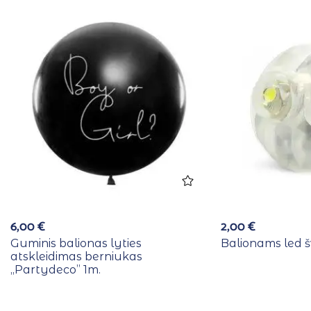
6,00
€
2,00
€
Guminis balionas lyties
Balionams led š
atskleidimas berniukas
,,Partydeco” 1m.