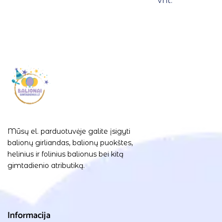
vnt.
Mūsų el. parduotuvėje galite įsigyti
balionų girliandas, balionų puokštes,
helinius ir folinius balionus bei kitą
gimtadienio atributiką.
Informacija