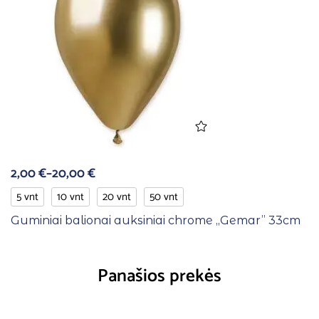
2,00
€
–
20,00
€
5 vnt
10 vnt
20 vnt
50 vnt
Guminiai balionai auksiniai chrome ,,Gemar” 33cm
Panašios prekės