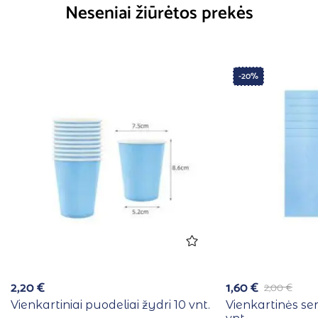
Neseniai žiūrėtos prekės
-20%
2,20
€
1,60
€
2,00
€
Vienkartiniai puodeliai žydri 10 vnt.
Vienkartinės se