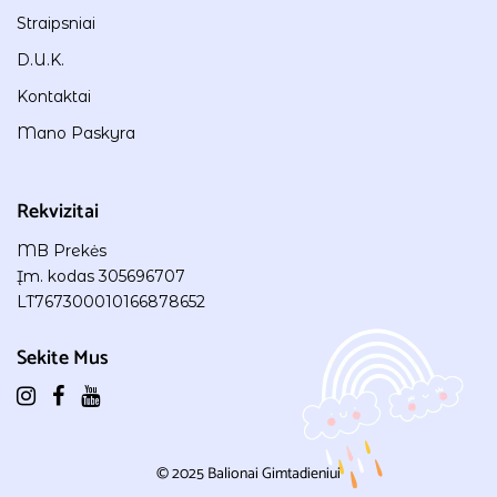
Straipsniai
D.U.K.
Kontaktai
Mano Paskyra
Rekvizitai
MB Prekės
Įm. kodas 305696707
LT767300010166878652
Sekite Mus
© 2025
Balionai Gimtadieniui