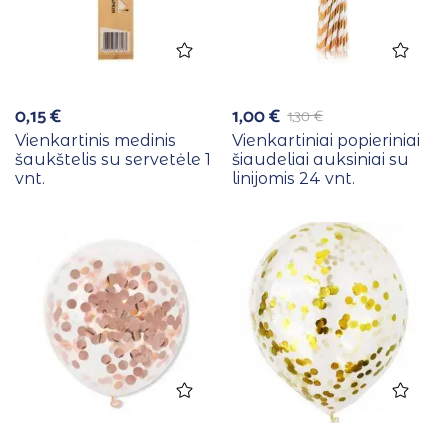
0,15
€
1,00
€
1,30
€
Vienkartinis medinis
Vienkartiniai popieriniai
šaukštelis su servetėle 1
šiaudeliai auksiniai su
vnt.
linijomis 24 vnt.