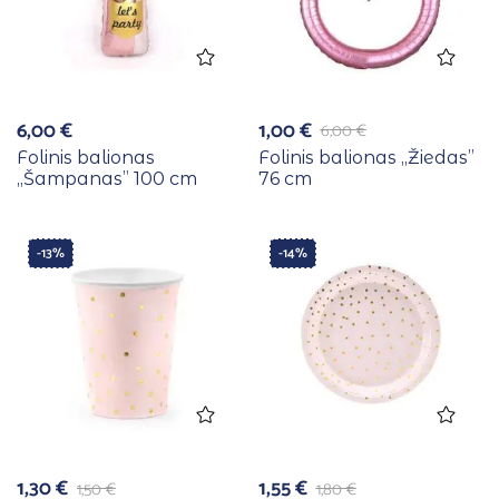
6,00
€
1,00
€
6,00
€
Folinis balionas
Folinis balionas ,,Žiedas”
,,Šampanas” 100 cm
76 cm
-13%
-14%
1,30
€
1,55
€
1,50
€
1,80
€