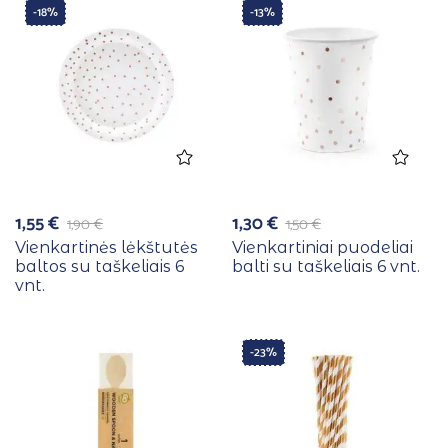
-18%
-13%
1,55
€
1,30
€
1,90
€
1,50
€
Vienkartinės lėkštutės
Vienkartiniai puodeliai
baltos su taškeliais 6
balti su taškeliais 6 vnt.
vnt.
-23%