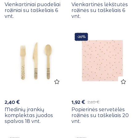
Vienkartiniai puodeliai
Vienkartinės lėkštutės
rožiniai su taškeliais 6
rožinės su taškeliais 6
vnt.
vnt.
-20%
2,40
€
1,92
€
2,40
€
Medinių įrankių
Popierinės servetėlės
komplektas juodos
rožinės su taškeliais 20
spalvos 18 vnt.
vnt.