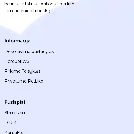
helinius ir folinius balionus bei kitą
gimtadienio atributiką.
Informacija
Dekoravimo paslaugos
Parduotuvė
Pirkimo Taisyklės
Privatumo Politika
Puslapiai
Straipsniai
D.U.K.
Kontaktai