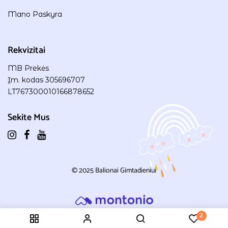
Mano Paskyra
Rekvizitai
MB Prekės
Įm. kodas 305696707
LT767300010166878652
Sekite Mus
© 2025
Balionai Gimtadieniui
2