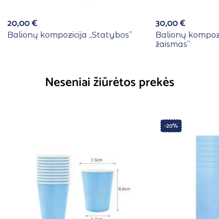
20,00
€
30,00
€
Balionų kompozicija ,,Statybos”
Balionų kompozi
žaismas”
Neseniai žiūrėtos prekės
-20%