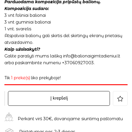
Parduodama kompozicija pripūstų balionų.
Kompozicija sudaro:
3 vnt foliniai balionai
3 vnt guminiai balionai
1 vnt. svarelis
Atspalviai balionų gali skirtis dėl skirtingų ekranų prietaisų
atvaizdavimo.
Kaip užsisakyti?
Galite parašyti mums laišką info@balionaigimtadieniui.lt
arba paskambinte numeriu +37060927003.
Tik
1 prekė(s)
liko prekyboje!
Į krepšelį
Perkant virš 30€, dovanojame siuntimą paštomatu
Pristatymas per: 2-3 dienas