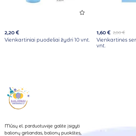
2,20
€
1,60
€
2,00
€
Vienkartiniai puodeliai žydri 10 vnt.
Vienkartinės se
vnt.
Mūsų el. parduotuvėje galite įsigyti
balionų girliandas, balionų puokštes,