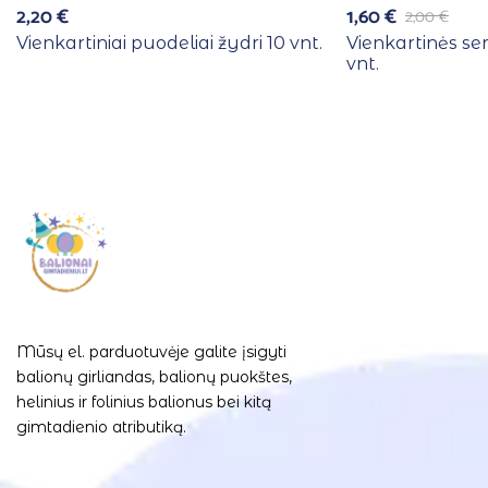
2,20
€
1,60
€
2,00
€
Vienkartiniai puodeliai žydri 10 vnt.
Vienkartinės se
vnt.
Mūsų el. parduotuvėje galite įsigyti
balionų girliandas, balionų puokštes,
helinius ir folinius balionus bei kitą
gimtadienio atributiką.