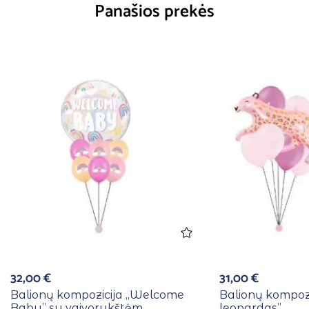
Panašios prekės
32,00
€
31,00
€
Balionų kompozicija ,,Welcome
Balionų kompozic
Baby” su vaivorykštėm
leopardas”