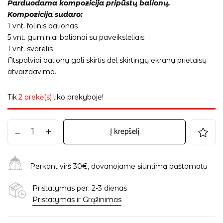
Parduodama kompozicija pripūstų balionų.
Kompozicija sudaro:
1 vnt. folinis balionas
5 vnt. guminiai balionai su paveikslėliais
1 vnt. svarelis
Atspalviai balionų gali skirtis dėl skirtingų ekranų prietaisų
atvaizdavimo.
Tik
2 prekė(s)
liko prekyboje!
Į krepšelį
Perkant virš 30€, dovanojame siuntimą paštomatu
Pristatymas per: 2-3 dienas
Pristatymas ir Grąžinimas