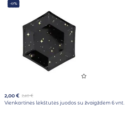
-17%
2,00
€
2,40
€
Vienkartinės lėkštutės juodos su žvaigždėm 6 vnt.