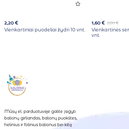
2,20
€
1,60
€
2,00
€
Vienkartiniai puodeliai žydri 10 vnt.
Vienkartinės se
vnt.
Mūsų el. parduotuvėje galite įsigyti
balionų girliandas, balionų puokštes,
helinius ir folinius balionus bei kitą