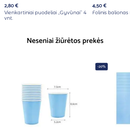
2,80
€
4,50
€
Vienkartiniai puodeliai ,,Gyvūnai” 4
Folinis balionas 
vnt.
Neseniai žiūrėtos prekės
-20%