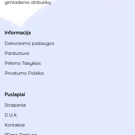
gimtadienio atributiką.
Informacija
Dekoravimo paslaugos
Parduotuvė
Pirkimo Taisyklės
Privatumo Politika
Puslapiai
Straipsniai
D.U.K.
Kontaktai
Mano Paskyra