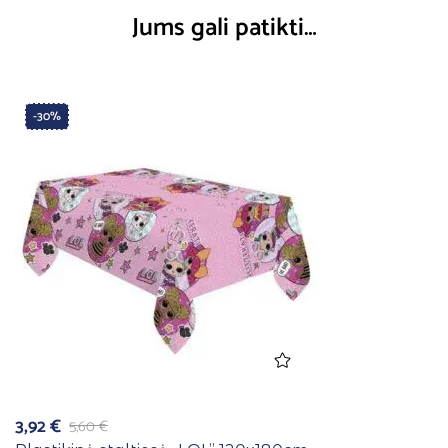
Jums gali patikti…
-30%
3,92
€
5,60
€