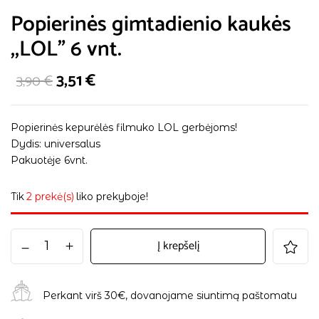
Popierinės gimtadienio kaukės
,,LOL” 6 vnt.
3,51
€
3,90
€
Popierinės kepurėlės filmuko LOL gerbėjoms!
Dydis: universalus
Pakuotėje 6vnt.
Tik
2 prekė(s)
liko prekyboje!
Į krepšelį
Perkant virš 30€, dovanojame siuntimą paštomatu