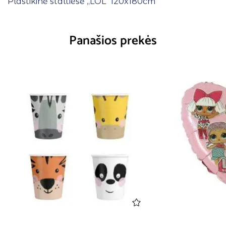
Plastikinė staltiesė ,,LOL” 120x180cm
Panašios prekės