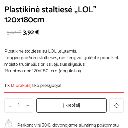
Plastikinė staltiesė ,,LOL”
120x180cm
3,92
€
5,60
€
Plastikinė staltiese su LOL lelytėmis.
Lengva priežiura staltiesės, nes lengvai galėsite panaikinti
maisto trupinėlius ar išsiliejusius skysčius.
Išmatavimai: 120×180 cm (apytiksliai)
Tik
13 prekė(s)
liko prekyboje!
Į krepšelį
Perkant virš 30€, dovanojame siuntimą paštomatu