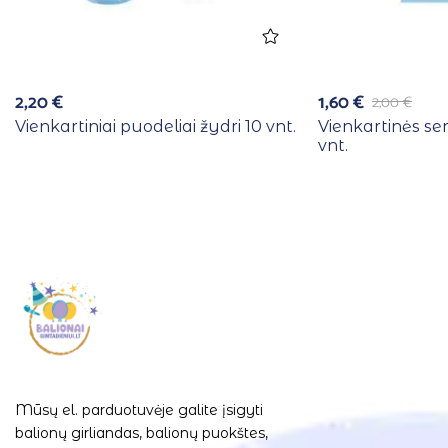
2,20
€
1,60
€
2,00
€
Vienkartiniai puodeliai žydri 10 vnt.
Vienkartinės se
vnt.
Mūsų el. parduotuvėje galite įsigyti
balionų girliandas, balionų puokštes,