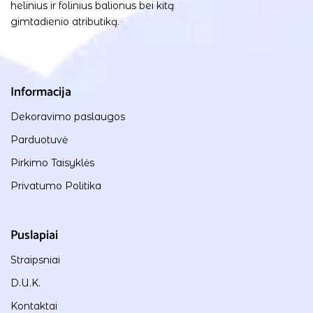
helinius ir folinius balionus bei kitą
gimtadienio atributiką.
Informacija
Dekoravimo paslaugos
Parduotuvė
Pirkimo Taisyklės
Privatumo Politika
Puslapiai
Straipsniai
D.U.K.
Kontaktai