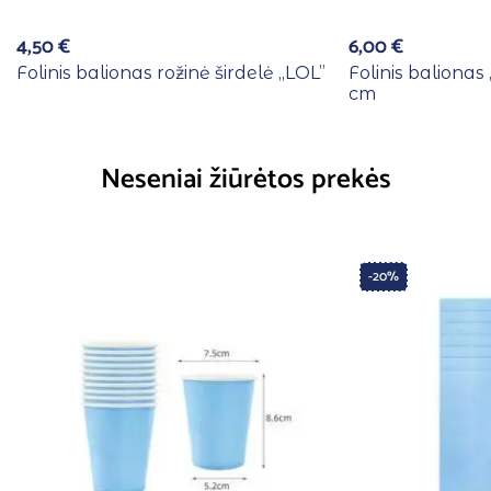
4,50
€
6,00
€
Folinis balionas rožinė širdelė ,,LOL”
Folinis balionas
cm
Neseniai žiūrėtos prekės
-20%