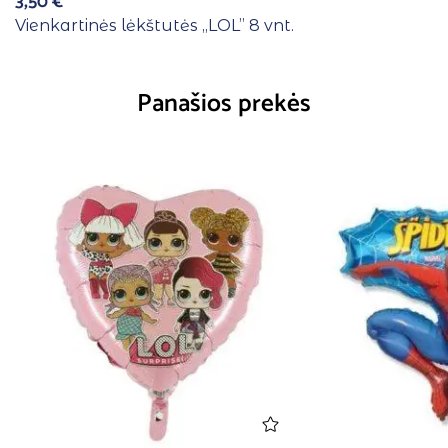
3,50
€
Vienkartinės lėkštutės ,,LOL” 8 vnt.
Panašios prekės