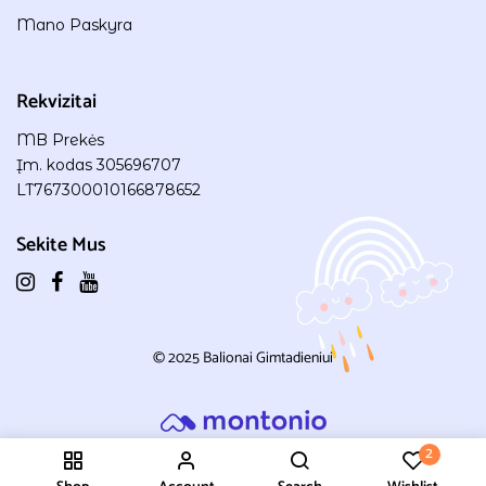
Mano Paskyra
Rekvizitai
MB Prekės
Įm. kodas 305696707
LT767300010166878652
Sekite Mus
© 2025
Balionai Gimtadieniui
2