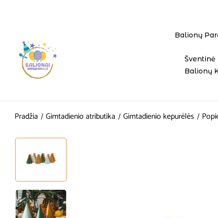
Balionų Par
Šventinė 
Balionų 
Pradžia
Gimtadienio atributika
Gimtadienio kepurėlės
Popie