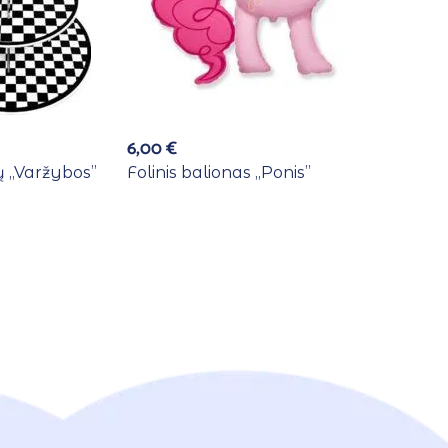
6,00
€
 ,,Varžybos”
Folinis balionas ,,Ponis”