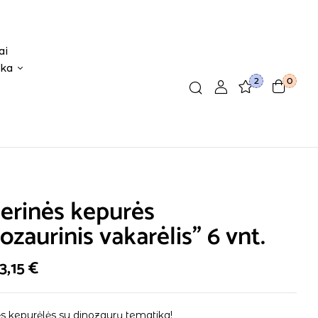
ai
ika
2
0
erinės kepurės
nozaurinis vakarėlis” 6 vnt.
3,15
€
s kepurėlės su dinozaurų tematika!