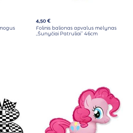
4,50
€
,Žmogus
Folinis balionas apvalus mėlynas
,,Šunyčiai Patruliai” 46cm