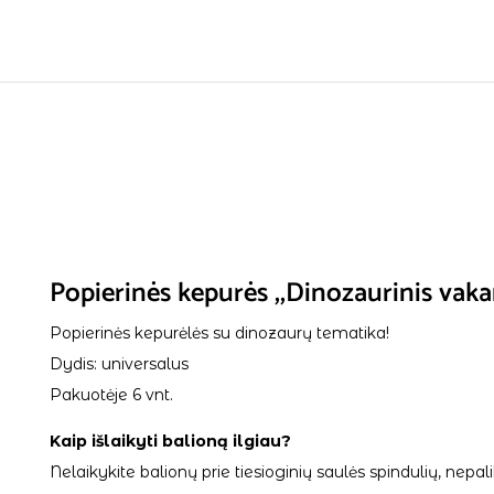
Popierinės kepurės ,,Dinozaurinis vakar
Popierinės kepurėlės su dinozaurų tematika!
Dydis: universalus
Pakuotėje 6 vnt.
Kaip išlaikyti balioną ilgiau?
Nelaikykite balionų prie tiesioginių saulės spindulių, ne