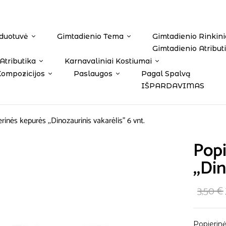
duotuvė
Gimtadienio Tema
Gimtadienio Rinkini
Gimtadienio Atribut
Atributika
Karnavaliniai Kostiumai
Kompozicijos
Paslaugos
Pagal Spalvą
IŠPARDAVIMAS
rinės kepurės ,,Dinozaurinis vakarėlis” 6 vnt.
Popi
,,Di
3,50
€
Popierinė