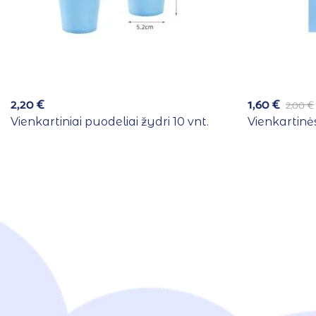
2,20
€
1,60
€
2,00
€
Vienkartiniai puodeliai žydri 10 vnt.
Vienkartinės