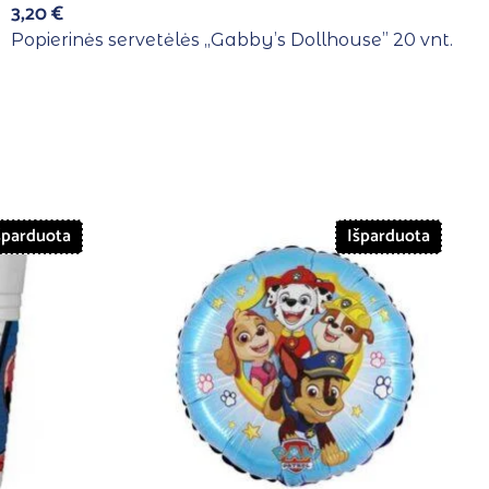
3,20
€
Popierinės servetėlės ,,Gabby’s Dollhouse” 20 vnt.
šparduota
Išparduota