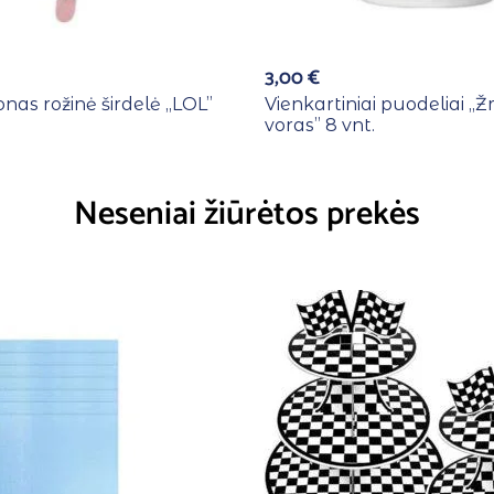
3,00
€
ionas rožinė širdelė ,,LOL”
Vienkartiniai puodeliai ,
voras” 8 vnt.
Neseniai žiūrėtos prekės