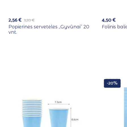
2,56
€
4,50
€
3,20
€
Popierinės servetėlės ,,Gyvūnai” 20
Folinis bal
vnt.
-20%