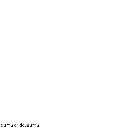
 tampymų ar daužymų.