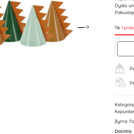
Dydis: un
Pakuotėje
Tik
1 prek
P
Pr
Kategorij
Kepurėlė
Žyma:
Na
Dalintis: