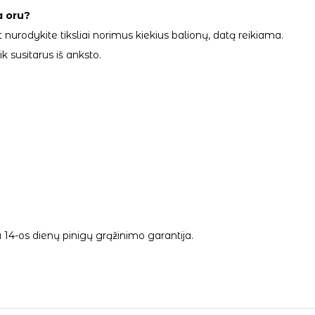
a oru?
 nurodykite tiksliai norimus kiekius balionų, datą reikiama.
 susitarus iš anksto.
14-os dienų pinigų grąžinimo garantija.