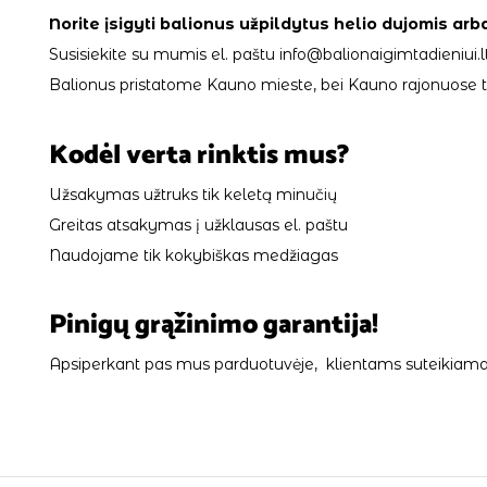
Norite įsigyti balionus užpildytus helio dujomis arb
Susisiekite su mumis el. paštu info@balionaigimtadieniui.lt
Balionus pristatome Kauno mieste, bei Kauno rajonuose tik
Kodėl verta rinktis mus?
Užsakymas užtruks tik keletą minučių
Greitas atsakymas į užklausas el. paštu
Naudojame tik kokybiškas medžiagas
Pinigų grąžinimo garantija!
Apsiperkant pas mus parduotuvėje, klientams suteikiama 