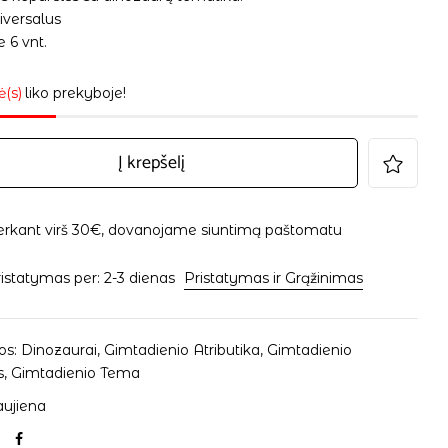
iversalus
 6 vnt.
ė(s)
liko prekyboje!
Į krepšelį
erkant virš 30€, dovanojame siuntimą paštomatu
istatymas per: 2-3 dienas
Pristatymas ir Grąžinimas
os:
Dinozaurai
,
Gimtadienio Atributika
,
Gimtadienio
s
,
Gimtadienio Tema
ujiena