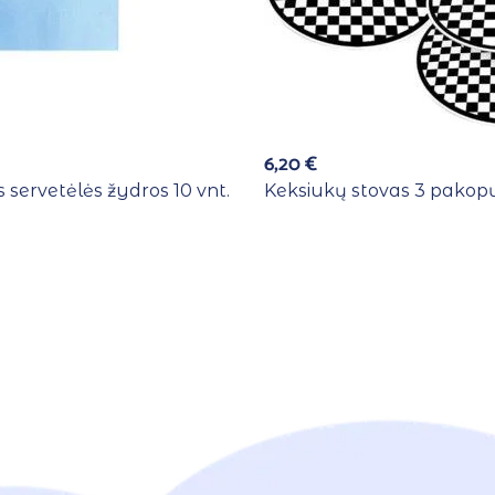
6,20
€
 servetėlės žydros 10 vnt.
Keksiukų stovas 3 pakopų