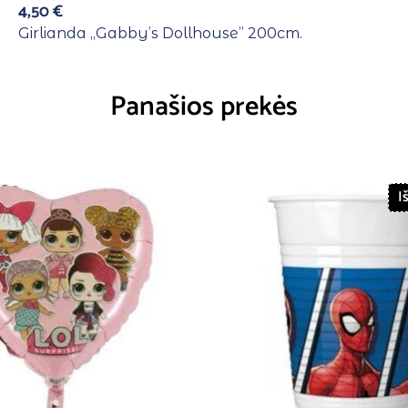
4,50
€
Girlianda ,,Gabby’s Dollhouse” 200cm.
Panašios prekės
I