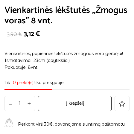
Vienkartinės lėkštutės ,,Žmogus
voras” 8 vnt.
3,12
€
3,90
€
Vienkartinės, popierinės lėkštutės žmogaus voro gerbėjui!
Išmatavimai: 23cm (apytiksliai)
Pakuotėje: 8vnt.
Tik
10 prekė(s)
liko prekyboje!
Į krepšelį
Perkant virš 30€, dovanojame siuntimą paštomatu