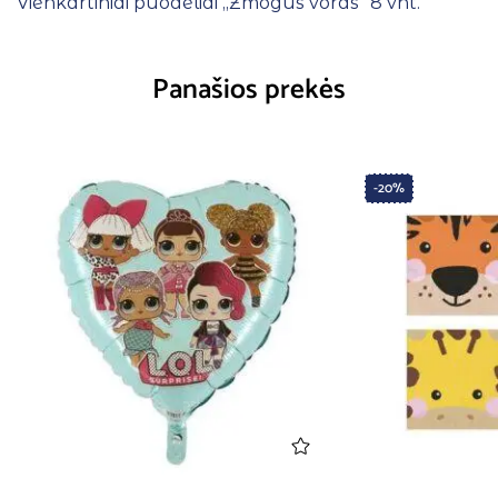
Vienkartiniai puodeliai ,,Žmogus voras” 8 vnt.
Panašios prekės
-20%