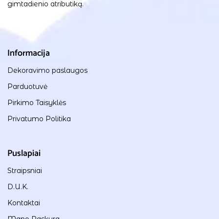
gimtadienio atributiką.
Informacija
Dekoravimo paslaugos
Parduotuvė
Pirkimo Taisyklės
Privatumo Politika
Puslapiai
Straipsniai
D.U.K.
Kontaktai
Mano Paskyra