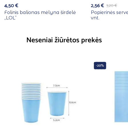
4,50
€
2,56
€
3,20
€
Folinis balionas mėlyna širdelė
Popierinės serv
,,LOL”
vnt.
Neseniai žiūrėtos prekės
-20%