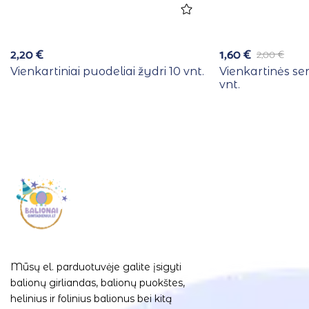
2,20
€
1,60
€
2,00
€
Vienkartiniai puodeliai žydri 10 vnt.
Vienkartinės se
vnt.
Mūsų el. parduotuvėje galite įsigyti
balionų girliandas, balionų puokštes,
helinius ir folinius balionus bei kitą