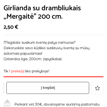
Girlianda su drambliukais
,,Mergaitė” 200 cm.
2,50
€
Mėgstate susikurti šventę patys namuose?
Dekoruokite savo kūdikio sutiktuvių šventę su mūsų
siūlomais papuošimais!
Girliandos ilgis: 200cm. (apytiksliai)
Tik
1 prekė(s)
liko prekyboje!
Į krepšelį
Perkant virš 30€, dovanojame siuntimą paštomatu