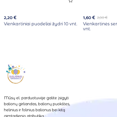
2,20
€
1,60
€
2,00
€
Vienkartiniai puodeliai žydri 10 vnt.
Vienkartinės se
vnt.
Mūsų el. parduotuvėje galite įsigyti
balionų girliandas, balionų puokštes,
helinius ir folinius balionus bei kitą
gimtadienio atributiką.