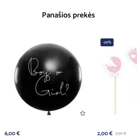
Panašios prekės
-20%
6,00
€
2,00
€
2,50
€