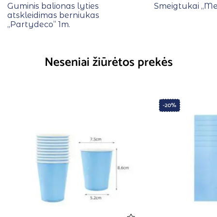
Guminis balionas lyties
Smeigtukai ,,Me
atskleidimas berniukas
,,Partydeco” 1m.
Neseniai žiūrėtos prekės
-20%