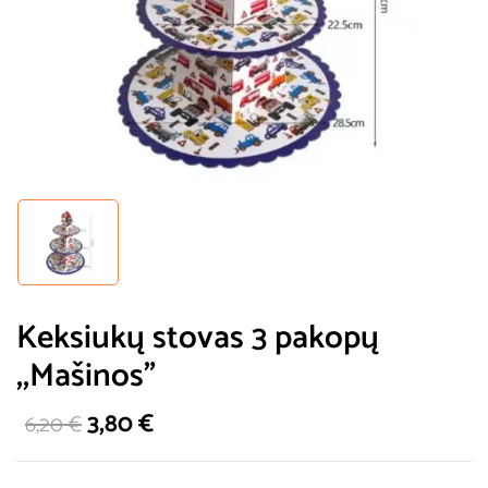
Keksiukų stovas 3 pakopų
,,Mašinos”
3,80
€
6,20
€