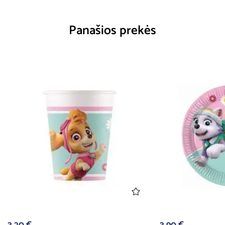
Panašios prekės
3,20
€
3,90
€