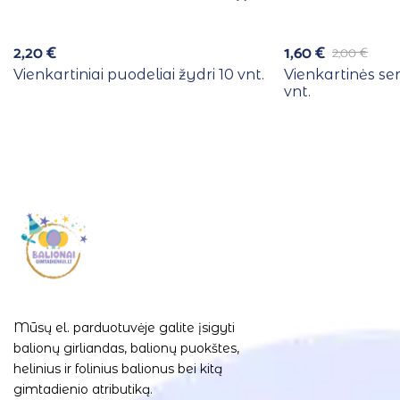
2,20
€
1,60
€
2,00
€
Vienkartiniai puodeliai žydri 10 vnt.
Vienkartinės se
vnt.
Mūsų el. parduotuvėje galite įsigyti
balionų girliandas, balionų puokštes,
helinius ir folinius balionus bei kitą
gimtadienio atributiką.