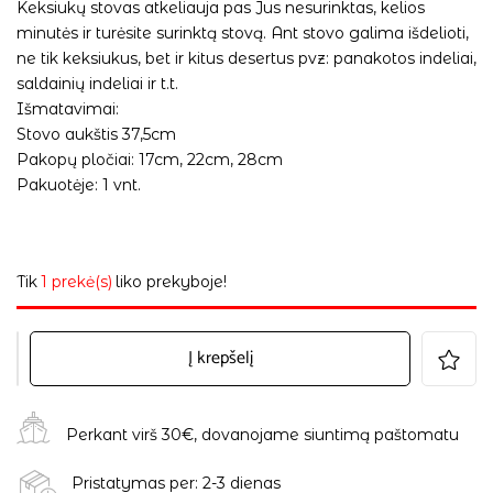
Keksiukų stovas atkeliauja pas Jus nesurinktas, kelios
minutės ir turėsite surinktą stovą. Ant stovo galima išdelioti,
ne tik keksiukus, bet ir kitus desertus pvz: panakotos indeliai,
saldainių indeliai ir t.t.
Išmatavimai:
Stovo aukštis 37,5cm
Pakopų pločiai: 17cm, 22cm, 28cm
Pakuotėje: 1 vnt.
Tik
1 prekė(s)
liko prekyboje!
Į krepšelį
Perkant virš 30€, dovanojame siuntimą paštomatu
Pristatymas per: 2-3 dienas