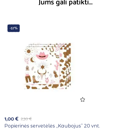
Jums gali patikti…
-57%
1,00
€
2,30
€
Popierinės servetėlės ,,Kaubojus” 20 vnt.