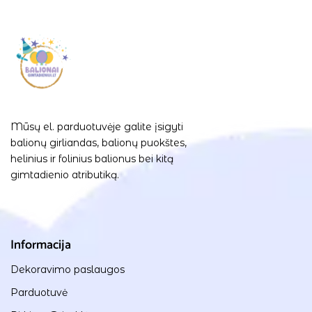
Mūsų el. parduotuvėje galite įsigyti
balionų girliandas, balionų puokštes,
helinius ir folinius balionus bei kitą
gimtadienio atributiką.
Informacija
Dekoravimo paslaugos
Parduotuvė