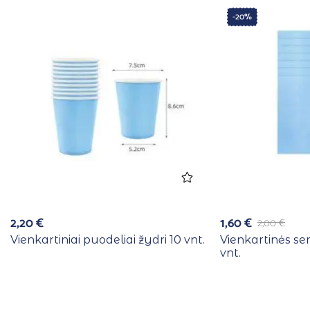
-20%
2,20
€
1,60
€
2,00
€
Vienkartiniai puodeliai žydri 10 vnt.
Vienkartinės se
vnt.