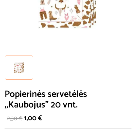
Popierinės servetėlės
,,Kaubojus” 20 vnt.
1,00
€
2,30
€