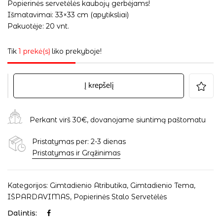
Popierinės servetėlės kaubojų gerbėjams!
Išmatavimai: 33×33 cm (apytiksliai)
Pakuotėje: 20 vnt.
Tik
1 prekė(s)
liko prekyboje!
Į krepšelį
Perkant virš 30€, dovanojame siuntimą paštomatu
Pristatymas per: 2-3 dienas
Pristatymas ir Grąžinimas
Kategorijos:
Gimtadienio Atributika
,
Gimtadienio Tema
,
IŠPARDAVIMAS
,
Popierinės Stalo Servetėlės
Dalintis: