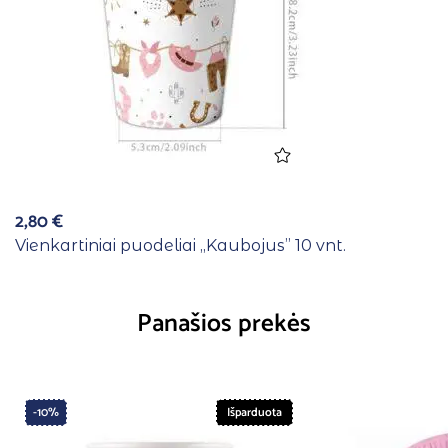
2,80
€
Vienkartiniai puodeliai ,,Kaubojus” 10 vnt.
Panašios prekės
-10%
Išparduota