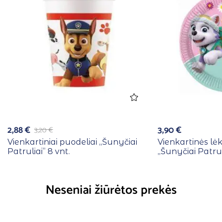
2,88
€
3,90
€
3,20
€
Vienkartiniai puodeliai ,,Šunyčiai
Vienkartinės lė
Patruliai” 8 vnt.
,,Šunyčiai Patrul
Neseniai žiūrėtos prekės