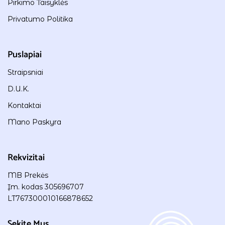
Pirkimo Taisyklės
Privatumo Politika
Puslapiai
Straipsniai
D.U.K.
Kontaktai
Mano Paskyra
Rekvizitai
MB Prekės
Įm. kodas 305696707
LT767300010166878652
Sekite Mus