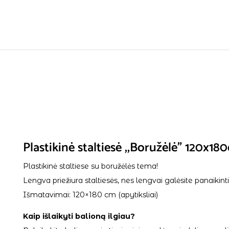
Plastikinė staltiesė ,,Boružėlė” 120x18
Plastikinė staltiese su boružėlės tema!
Lengva priežiura staltiesės, nes lengvai galėsite panaikinti 
Išmatavimai: 120×180 cm (apytiksliai)
Kaip išlaikyti balioną ilgiau?