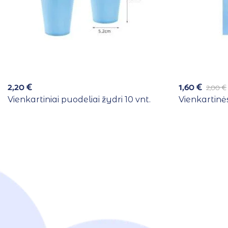
2,20
€
1,60
€
2,00
€
Vienkartiniai puodeliai žydri 10 vnt.
Vienkartinės