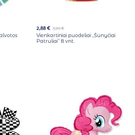
2,88
€
3,20
€
alvotos
Vienkartiniai puodeliai ,,Šunyčiai
Patruliai” 8 vnt.