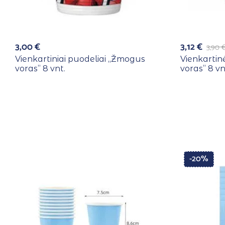
3,00
€
3,12
€
3,90
Vienkartiniai puodeliai ,,Žmogus
Vienkartin
voras” 8 vnt.
voras” 8 vn
-20%