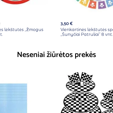
3,50
€
€
ės lėkštutės ,,Žmogus
Vienkartinės lėkštutės sp
t.
,,Šunyčiai Patruliai” 8 vnt.
Neseniai žiūrėtos prekės