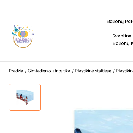
Balionų Par
Šventinė 
Balionų 
Pradžia
Gimtadienio atributika
Plastikinė staltiesė
Plastiki