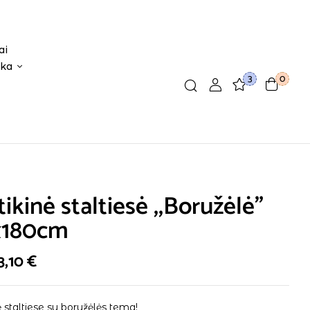
ai
ika
3
0
tikinė staltiesė ,,Boružėlė”
x180cm
3,10
€
ė staltiese su boružėlės tema!