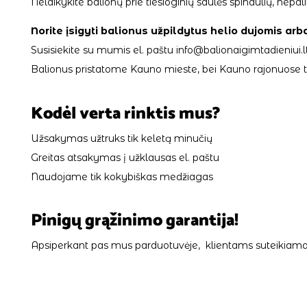
Nelaikykite balionų prie tiesioginių saulės spindulių, ne
Norite įsigyti balionus užpildytus helio dujomis arb
Susisiekite su mumis el. paštu info@balionaigimtadieniui.lt
Balionus pristatome Kauno mieste, bei Kauno rajonuose tik
Kodėl verta rinktis mus?
Užsakymas užtruks tik keletą minučių
Greitas atsakymas į užklausas el. paštu
Naudojame tik kokybiškas medžiagas
Pinigų grąžinimo garantija!
Apsiperkant pas mus parduotuvėje, klientams suteikiama 