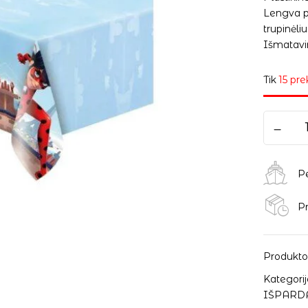
Lengva pr
trupinėliu
Išmatavim
Tik
15 pre
P
Pr
Produkto
Kategorij
IŠPARD