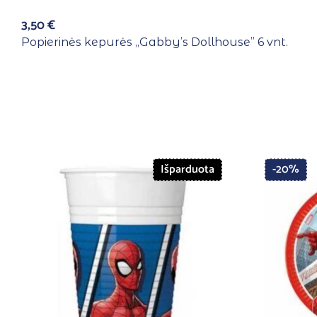
3,50
€
Popierinės kepurės ,,Gabby’s Dollhouse” 6 vnt.
Išparduota
-20%