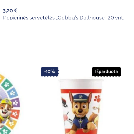
3,20
€
Popierinės servetėlės ,,Gabby’s Dollhouse” 20 vnt.
-10%
Išparduota