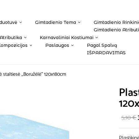
duotuvė
Gimtadienio Tema
Gimtadienio Rinkini
Gimtadienio Atribut
Atributika
Karnavaliniai Kostiumai
Kompozicijos
Paslaugos
Pagal Spalvą
IŠPARDAVIMAS
nė staltiesė ,,Boružėlė” 120x180cm
Plas
120
5,10
€
Plastikin