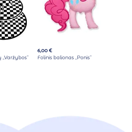
6,00
€
 ,,Varžybos”
Folinis balionas ,,Ponis”