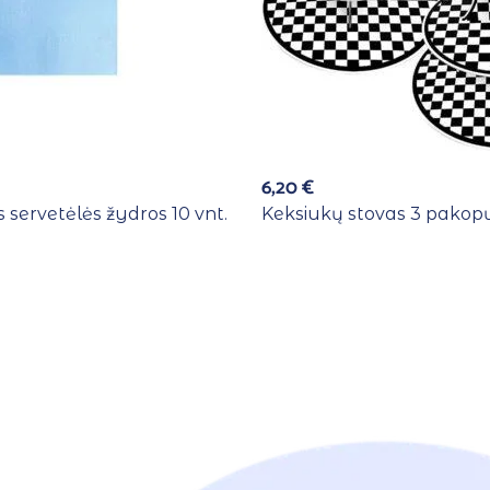
6,20
€
 servetėlės žydros 10 vnt.
Keksiukų stovas 3 pakopų