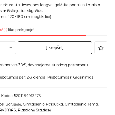
iežiura staltiesės, nes lengvai galėsite panaikinti maisto
s ar išsiliejusius skysčius.
ai: 120×180 cm (apytiksliai)
kė(s)
liko prekyboje!
Į krepšelį
erkant virš 30€, dovanojame siuntimą paštomatu
istatymas per: 2-3 dienas
Pristatymas ir Grąžinimas
 Kodas:
5201184913475
os:
Boružėlė
,
Gimtadienio Atributika
,
Gimtadienio Tema
,
AVIMAS
,
Plastikinė Staltiesė