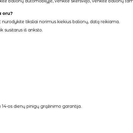
palikite balionų automobilyje, venkite skersvėjo, venkite balionų
a oru?
 nurodykite tiksliai norimus kiekius balionų, datą reikiama.
 susitarus iš anksto.
14-os dienų pinigų grąžinimo garantija.