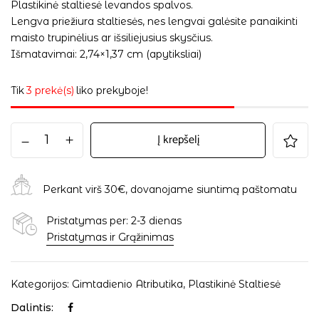
Plastikinė staltiesė levandos spalvos.
Lengva priežiura staltiesės, nes lengvai galėsite panaikinti
maisto trupinėlius ar išsiliejusius skysčius.
Išmatavimai: 2,74×1,37 cm (apytiksliai)
Tik
3 prekė(s)
liko prekyboje!
Į krepšelį
Perkant virš 30€, dovanojame siuntimą paštomatu
Pristatymas per: 2-3 dienas
Pristatymas ir Grąžinimas
Kategorijos:
Gimtadienio Atributika
,
Plastikinė Staltiesė
Dalintis: