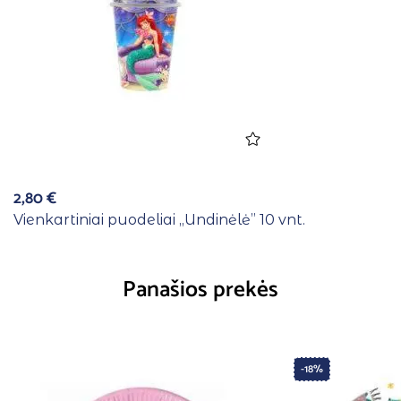
2,80
€
Vienkartiniai puodeliai ,,Undinėlė” 10 vnt.
Panašios prekės
-18%