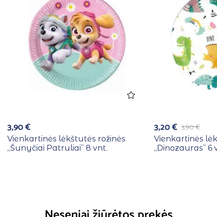
3,90
€
3,20
€
3,90
€
Vienkartinės lėkštutės rožinės
Vienkartinės lė
,,Šunyčiai Patruliai” 8 vnt.
,,Dinozauras” 6 
Neseniai žiūrėtos prekės