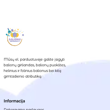
Mūsų el. parduotuvėje galite įsigyti
balionų girliandas, balionų puokštes,
helinius ir folinius balionus bei kitą
gimtadienio atributiką.
Informacija
Dekoravimo paslaugos