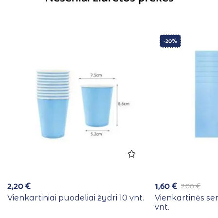
-20%
2,20
€
1,60
€
2,00
€
Vienkartiniai puodeliai žydri 10 vnt.
Vienkartinės se
vnt.