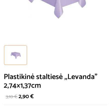
Plastikinė staltiesė ,,Levanda”
2,74×1,37cm
2,90
€
3,10
€