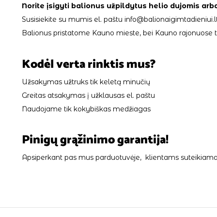
Norite įsigyti balionus užpildytus helio dujomis arb
Susisiekite su mumis el. paštu info@balionaigimtadieniui.lt
Balionus pristatome Kauno mieste, bei Kauno rajonuose tik
Kodėl verta rinktis mus?
Užsakymas užtruks tik keletą minučių
Greitas atsakymas į užklausas el. paštu
Naudojame tik kokybiškas medžiagas
Pinigų grąžinimo garantija!
Apsiperkant pas mus parduotuvėje, klientams suteikiama 