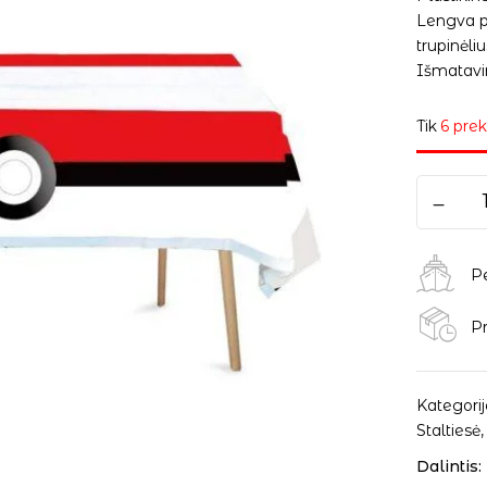
Lengva pr
trupinėliu
Išmatavim
Tik
6 prek
P
Pr
Kategorij
Staltiesė
Dalintis: