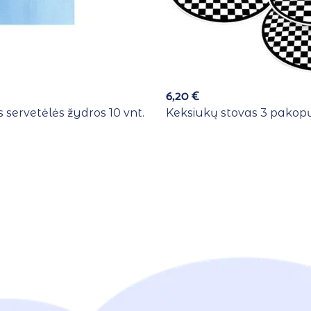
6,20
€
 servetėlės žydros 10 vnt.
Keksiukų stovas 3 pakopų