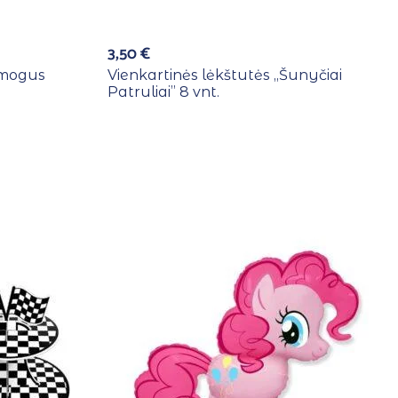
3,50
€
,Žmogus
Vienkartinės lėkštutės ,,Šunyčiai
Patruliai” 8 vnt.