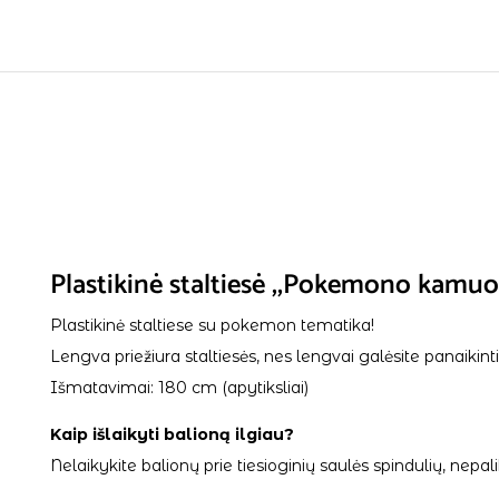
Plastikinė staltiesė ,,Pokemono kamu
Plastikinė staltiese su pokemon tematika!
Lengva priežiura staltiesės, nes lengvai galėsite panaikinti 
Išmatavimai: 180 cm (apytiksliai)
Kaip išlaikyti balioną ilgiau?
Nelaikykite balionų prie tiesioginių saulės spindulių, ne