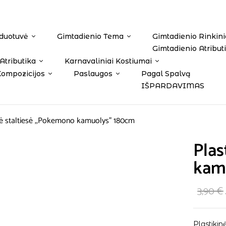
duotuvė
Gimtadienio Tema
Gimtadienio Rinkini
Gimtadienio Atribut
Atributika
Karnavaliniai Kostiumai
Kompozicijos
Paslaugos
Pagal Spalvą
IŠPARDAVIMAS
nė staltiesė ,,Pokemono kamuolys” 180cm
Plas
kam
3,90
€
Plastikin