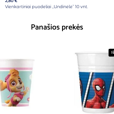
2,80
€
Vienkartiniai puodeliai ,,Undinėlė” 10 vnt.
Panašios prekės
I