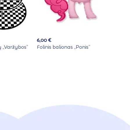
6,00
€
 ,,Varžybos”
Folinis balionas ,,Ponis”