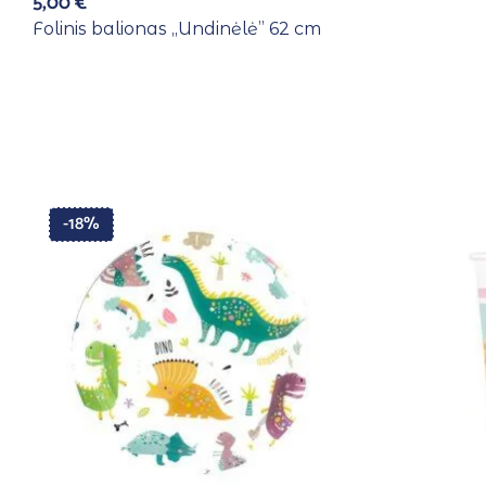
5,00
€
Folinis balionas ,,Undinėlė” 62 cm
-18%