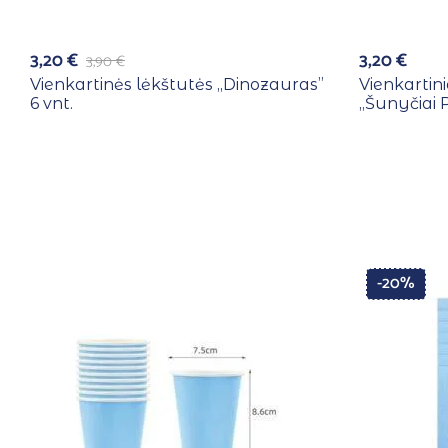
3,20
€
3,20
€
3,90
€
Vienkartinės lėkštutės ,,Dinozauras”
Vienkartin
6 vnt.
,,Šunyčiai P
-20%