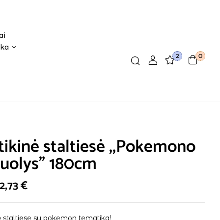
ai
ika
2
0
tikinė staltiesė ,,Pokemono
uolys” 180cm
2,73
€
ė staltiese su pokemon tematika!