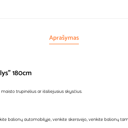
Aprašymas
olys” 180cm
maisto trupinėlius ar išsiliejusius skysčius.
palikite balionų automobilyje, venkite skersvėjo, venkite balionų