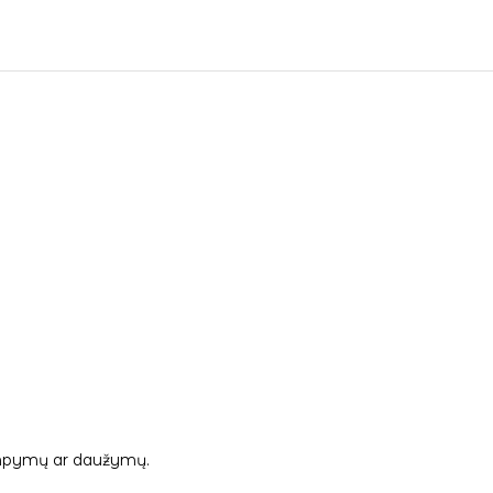
 tampymų ar daužymų.