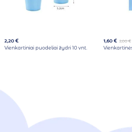
2,20
€
1,60
€
2,00
€
Vienkartiniai puodeliai žydri 10 vnt.
Vienkartinės