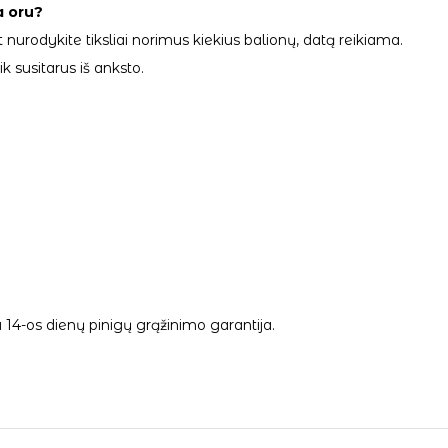
a oru?
 nurodykite tiksliai norimus kiekius balionų, datą reikiama.
 susitarus iš anksto.
14-os dienų pinigų grąžinimo garantija.