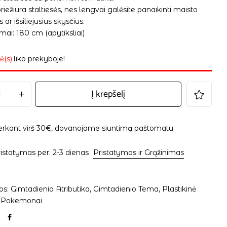
iežiura staltiesės, nes lengvai galėsite panaikinti maisto
s ar išsiliejusius skysčius.
ai: 180 cm (apytiksliai)
ė(s)
liko prekyboje!
Į krepšelį
erkant virš 30€, dovanojame siuntimą paštomatu
istatymas per: 2-3 dienas
Pristatymas ir Grąžinimas
os:
Gimtadienio Atributika
,
Gimtadienio Tema
,
Plastikinė
,
Pokemonai