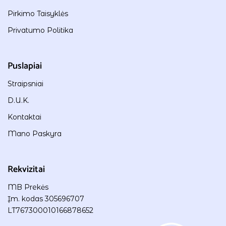
Pirkimo Taisyklės
Privatumo Politika
Puslapiai
Straipsniai
D.U.K.
Kontaktai
Mano Paskyra
Rekvizitai
MB Prekės
Įm. kodas 305696707
LT767300010166878652