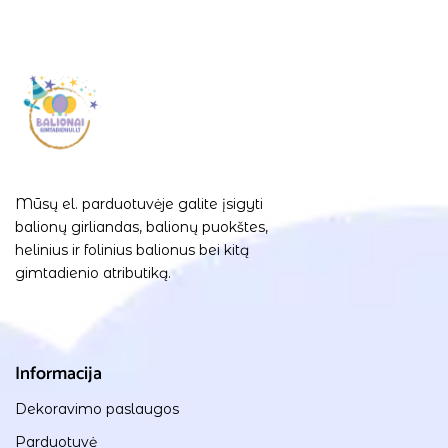
Mūsų el. parduotuvėje galite įsigyti
balionų girliandas, balionų puokštes,
helinius ir folinius balionus bei kitą
gimtadienio atributiką.
Informacija
Dekoravimo paslaugos
Parduotuvė