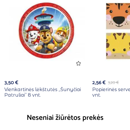
3,50
€
2,56
€
3,20
€
Vienkartinės lėkštutės ,,Šunyčiai
Popierinės serv
Patruliai” 8 vnt.
vnt.
Neseniai žiūrėtos prekės