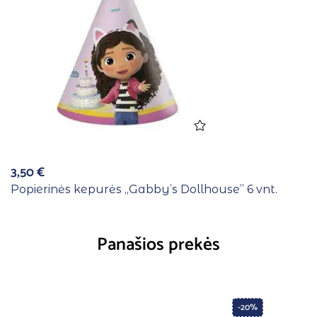
3,50
€
Popierinės kepurės ,,Gabby’s Dollhouse” 6 vnt.
Panašios prekės
-20%