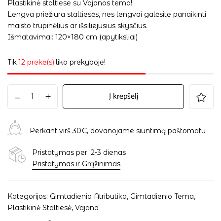
Plastikinė staltiese su Vajanos tema!
Lengva priežiura staltiesės, nes lengvai galėsite panaikinti
maisto trupinėlius ar išsiliejusius skysčius.
Išmatavimai: 120×180 cm (apytiksliai)
Tik
12 prekė(s)
liko prekyboje!
Į krepšelį
Perkant virš 30€, dovanojame siuntimą paštomatu
Pristatymas per: 2-3 dienas
Pristatymas ir Grąžinimas
Kategorijos:
Gimtadienio Atributika
,
Gimtadienio Tema
,
Plastikinė Staltiesė
,
Vajana