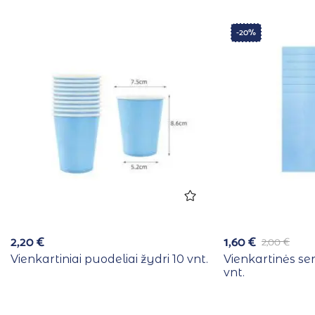
-20%
2,20
€
1,60
€
2,00
€
Vienkartiniai puodeliai žydri 10 vnt.
Vienkartinės se
vnt.