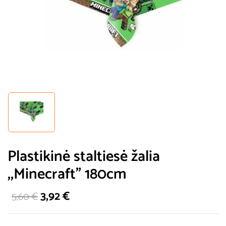
Plastikinė staltiesė žalia
,,Minecraft” 180cm
3,92
€
5,60
€