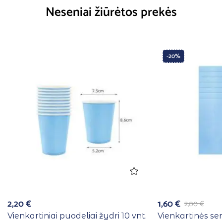
Neseniai žiūrėtos prekės
-20%
2,20
€
1,60
€
2,00
€
Vienkartiniai puodeliai žydri 10 vnt.
Vienkartinės se