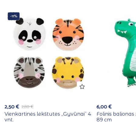
-11%
2,50
€
6,00
€
2,80
€
Vienkartinės lėkštutės ,,Gyvūnai” 4
Folinis balionas
vnt.
89 cm