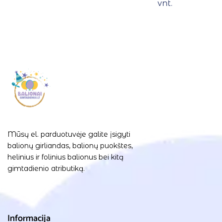
vnt.
Mūsų el. parduotuvėje galite įsigyti
balionų girliandas, balionų puokštes,
helinius ir folinius balionus bei kitą
gimtadienio atributiką.
Informacija