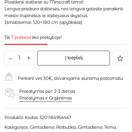
Plastikinė staltiese su Minecraft tema!
Lengva priežiura staltiesės, nes lengvai galėsite panaikinti
maisto trupinėlius ar išsiliejusius skysčius.
Išmatavimai: 120×180 cm (apytiksliai)
Tik
7 prekė(s)
liko prekyboje!
Į krepšelį
Perkant virš 30€, dovanojame siuntimą paštomatu
Pristatymas per: 2-3 dienas
Pristatymas ir Grąžinimas
Produkto Kodas:
5201184954447
Kategorijos:
Gimtadienio Atributika
,
Gimtadienio Tema
,