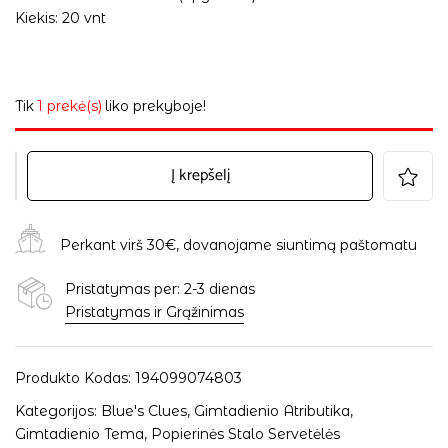
Kiekis: 20 vnt
Tik
1 prekė(s)
liko prekyboje!
Į krepšelį
Perkant virš 30€, dovanojame siuntimą paštomatu
Pristatymas per: 2-3 dienas
Pristatymas ir Grąžinimas
Produkto Kodas:
194099074803
Kategorijos:
Blue's Clues
,
Gimtadienio Atributika
,
Gimtadienio Tema
,
Popierinės Stalo Servetėlės