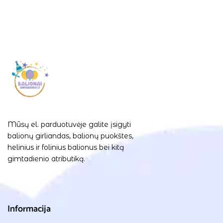
Mūsų el. parduotuvėje galite įsigyti
balionų girliandas, balionų puokštes,
helinius ir folinius balionus bei kitą
gimtadienio atributiką.
Informacija