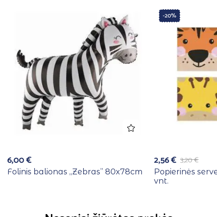
-20%
6,00
€
2,56
€
3,20
€
Folinis balionas ,,Zebras” 80x78cm
Popierinės serv
vnt.