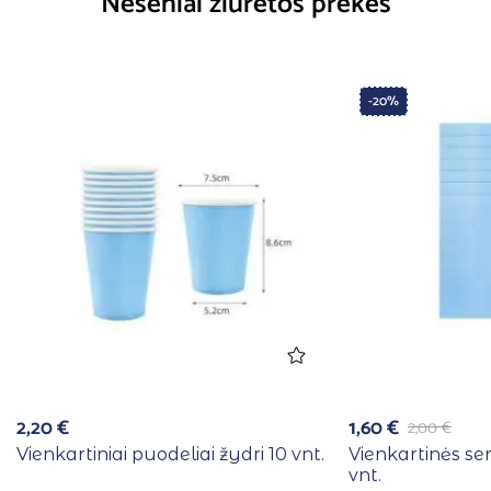
Neseniai žiūrėtos prekės
-20%
2,20
€
1,60
€
2,00
€
Vienkartiniai puodeliai žydri 10 vnt.
Vienkartinės se
vnt.