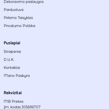
Dekoravimo paslaugos
Parduotuvė
Pirkimo Taisyklės
Privatumo Politika
Puslapiai
Straipsniai
D.U.K.
Kontaktai
Mano Paskyra
Rekvizitai
MB Prekės
Įm. kodas 305696707