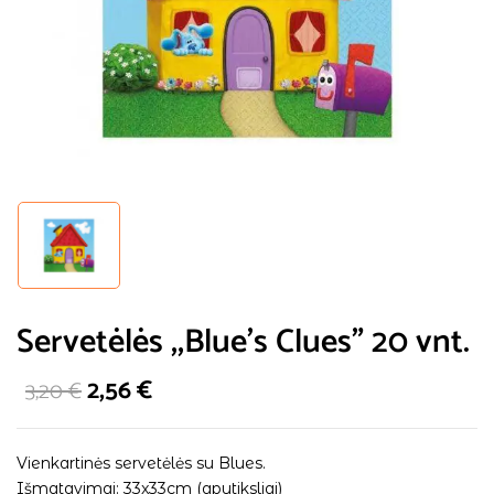
Servetėlės ,,Blue’s Clues” 20 vnt.
2,56
€
3,20
€
Vienkartinės servetėlės su Blues.
Išmatavimai: 33x33cm (apytiksliai)