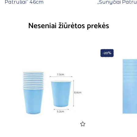
Patruliai” 46cm
,,Šunyčiai Patru
Neseniai žiūrėtos prekės
-20%