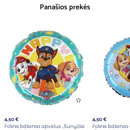
Panašios prekės
4,50
€
4,50
€
Folinis balionas apvalus ,,Šunyčiai
Folinis baliona