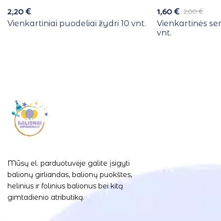
2,20
€
1,60
€
2,00
€
Vienkartiniai puodeliai žydri 10 vnt.
Vienkartinės se
vnt.
Mūsų el. parduotuvėje galite įsigyti
balionų girliandas, balionų puokštes,
helinius ir folinius balionus bei kitą
gimtadienio atributiką.