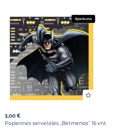
Išparduota
3,00
€
Popierinės servetėlės ,,Betmenas” 16 vnt.