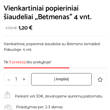
Vienkartiniai popieriniai
šiaudeliai ,,Betmenas” 4 vnt.
1,20
€
1,70
€
Vienkartiniai, popieriniai šiaudeliai su Betmeno tematika!
Pakuotėje: 4 vnt.
Tik
9 prekė(s)
liko prekyboje!
Į krepšelį
Perkant virš 30€, dovanojame siuntimą paštomatu
Pristatymas per: 2-3 dienas