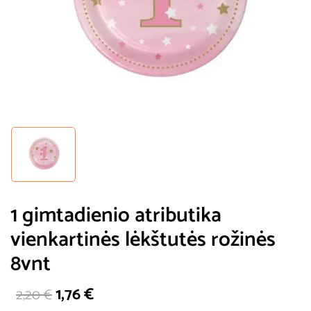
1 gimtadienio atributika
vienkartinės lėkštutės rožinės
8vnt
1,76
€
2,20
€