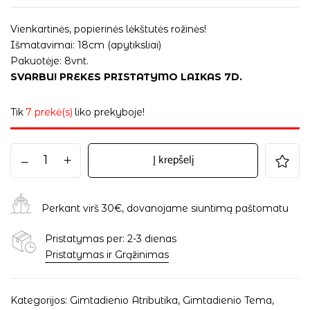
Vienkartinės, popierinės lėkštutės rožinės!
Išmatavimai: 18cm (apytiksliai)
Pakuotėje: 8vnt.
SVARBU! PREKES PRISTATYMO LAIKAS 7D.
Tik
7 prekė(s)
liko prekyboje!
Į krepšelį
Perkant virš 30€, dovanojame siuntimą paštomatu
Pristatymas per: 2-3 dienas
Pristatymas ir Grąžinimas
Kategorijos:
Gimtadienio Atributika
,
Gimtadienio Tema
,