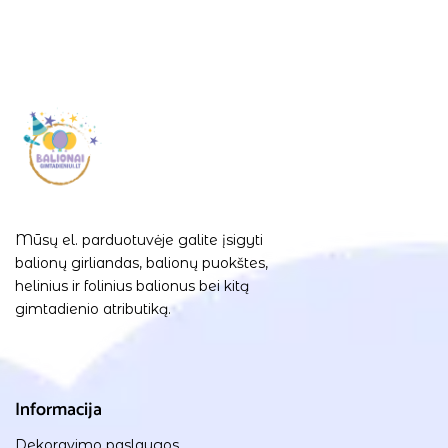
Mūsų el. parduotuvėje galite įsigyti
balionų girliandas, balionų puokštes,
helinius ir folinius balionus bei kitą
gimtadienio atributiką.
Informacija
Dekoravimo paslaugos