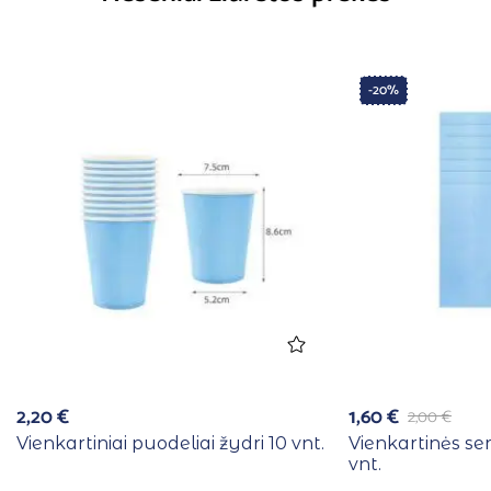
-20%
2,20
€
1,60
€
2,00
€
Vienkartiniai puodeliai žydri 10 vnt.
Vienkartinės se
vnt.