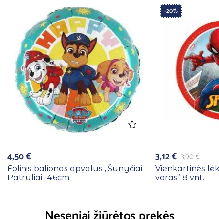
-20%
4,50
€
3,12
€
3,90
€
Folinis balionas apvalus ,,Šunyčiai
Vienkartinės lė
Patruliai” 46cm
voras” 8 vnt.
Neseniai žiūrėtos prekės