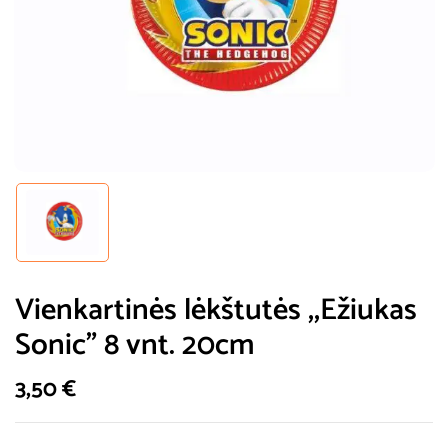
Vienkartinės lėkštutės ,,Ežiukas
Sonic” 8 vnt. 20cm
3,50
€