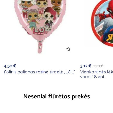
4,50
€
3,12
€
3,90
€
Folinis balionas rožinė širdelė ,,LOL”
Vienkartinės lė
voras” 8 vnt.
Neseniai žiūrėtos prekės