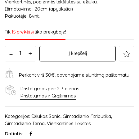
Vienkartinės, popierinės lėkštutės su ežiuku.
Išmatavimai: 20cm (apytiksliai)
Pakuotėje: 8vnt.
Tik
15 prekė(s)
liko prekyboje!
Į krepšelį
Perkant virš 30€, dovanojame siuntimą paštomatu
Pristatymas per: 2-3 dienas
Pristatymas ir Grąžinimas
Kategorijos:
Ežiukas Sonic
,
Gimtadienio Atributika
,
Gimtadienio Tema
,
Vienkartinės Lėkštės
Dalintis: