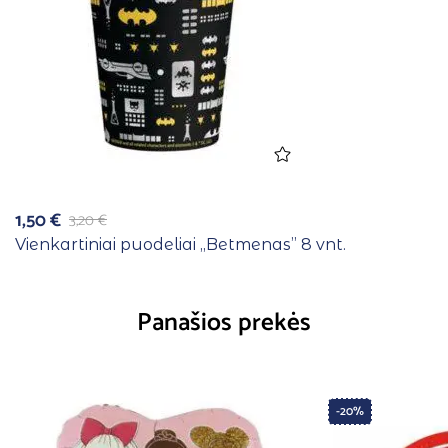
1,50
€
3,20
€
Vienkartiniai puodeliai ,,Betmenas” 8 vnt.
Panašios prekės
-20%