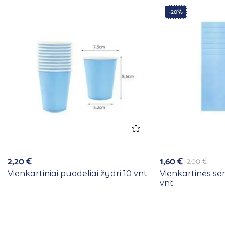
-20%
2,20
€
1,60
€
2,00
€
Vienkartiniai puodeliai žydri 10 vnt.
Vienkartinės se
vnt.