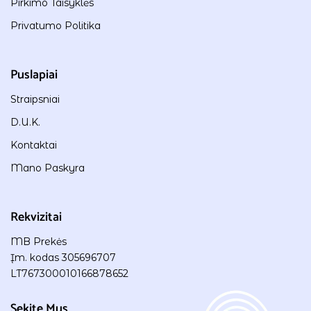
Pirkimo Taisyklės
Privatumo Politika
Puslapiai
Straipsniai
D.U.K.
Kontaktai
Mano Paskyra
Rekvizitai
MB Prekės
Įm. kodas 305696707
LT767300010166878652
Sekite Mus