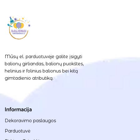
Mūsų el. parduotuvėje galite įsigyti
balionų girliandas, balionų puokštes,
helinius ir folinius balionus bei kitą
gimtadienio atributiką.
Informacija
Dekoravimo paslaugos
Parduotuvė