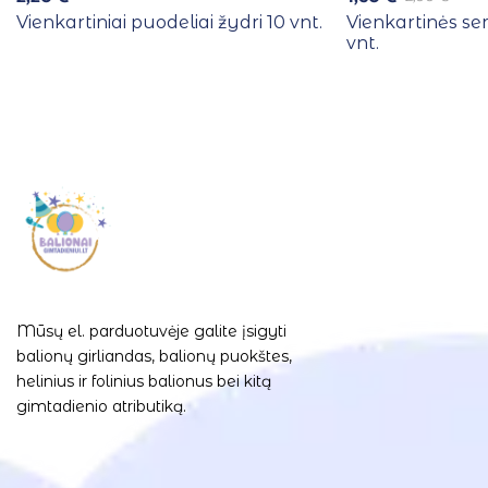
Vienkartiniai puodeliai žydri 10 vnt.
Vienkartinės se
vnt.
Mūsų el. parduotuvėje galite įsigyti
balionų girliandas, balionų puokštes,
helinius ir folinius balionus bei kitą
gimtadienio atributiką.