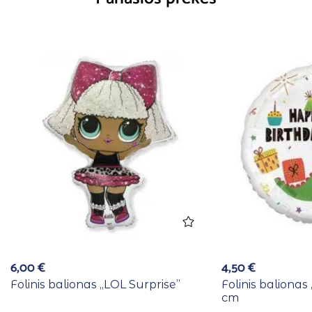
6,00
€
4,50
€
Folinis balionas ,,LOL Surprise”
Folinis balionas
cm