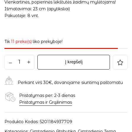
Vienkartinės, popierinės lėkštutės žaidimų mylėtojams!
Išmatavimai: 23 cm (apytiksliai)
Pakuotėje: 8 vnt.
Tik
11 prekė(s)
liko prekyboje!
Į krepšelį
Perkant virš 30€, dovanojame siuntimą paštomatu
Pristatymas per: 2-3 dienas
Pristatymas ir Grąžinimas
Produkto Kodas:
5201184937709
Kategorijos:
Gimtadienio Atributika
,
Gimtadienio Tema
,