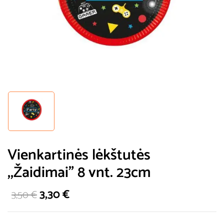
Vienkartinės lėkštutės
,,Žaidimai” 8 vnt. 23cm
3,30
€
3,50
€