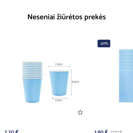
Neseniai žiūrėtos prekės
-20%
2,20
€
1,60
€
2,00
€