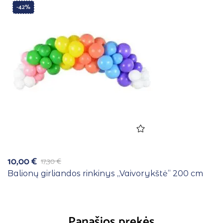
-42%
10,00
€
17,30
€
Balionų girliandos rinkinys ,,Vaivorykštė” 200 cm
Panašios prekės