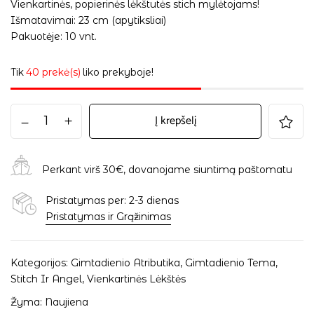
Vienkartinės, popierinės lėkštutės stich mylėtojams!
Išmatavimai: 23 cm (apytiksliai)
Pakuotėje: 10 vnt.
Tik
40 prekė(s)
liko prekyboje!
Į krepšelį
Perkant virš 30€, dovanojame siuntimą paštomatu
Pristatymas per: 2-3 dienas
Pristatymas ir Grąžinimas
Kategorijos:
Gimtadienio Atributika
,
Gimtadienio Tema
,
Stitch Ir Angel
,
Vienkartinės Lėkštės
Žyma:
Naujiena