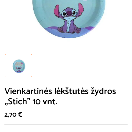
Vienkartinės lėkštutės žydros
,,Stich” 10 vnt.
2,70
€