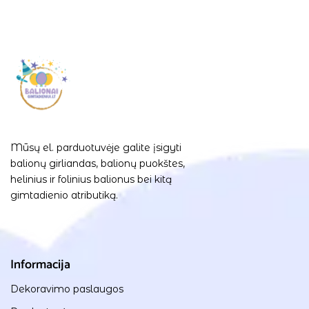
Mūsų el. parduotuvėje galite įsigyti
balionų girliandas, balionų puokštes,
helinius ir folinius balionus bei kitą
gimtadienio atributiką.
Informacija
Dekoravimo paslaugos