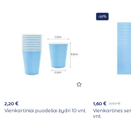
-20%
2,20
€
1,60
€
2,00
€
Vienkartiniai puodeliai žydri 10 vnt.
Vienkartinės se
vnt.