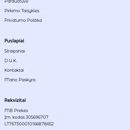
Parduotuvė
Pirkimo Taisyklės
Privatumo Politika
Puslapiai
Straipsniai
D.U.K.
Kontaktai
Mano Paskyra
Rekvizitai
MB Prekės
Įm. kodas 305696707
LT767300010166878652