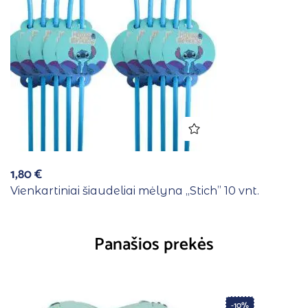
1,80
€
Vienkartiniai šiaudeliai mėlyna ,,Stich” 10 vnt.
Panašios prekės
-10%