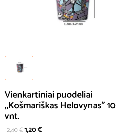
Vienkartiniai puodeliai
,,Košmariškas Helovynas” 10
vnt.
1,20
€
2,40
€