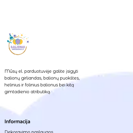
Mūsų el. parduotuvėje galite įsigyti
balionų girliandas, balionų puokštes,
helinius ir folinius balionus bei kitą
gimtadienio atributiką.
Informacija
Dekoravimo paslaugos