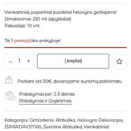
Vienkartiniai, popieriniai puodeliai helovyno gerbėjams!
Išmatavimai: 230 ml (apytiksliai)
Pakuotėje: 10 vnt.
Tik
3 prekė(s)
liko prekyboje!
Į krepšelį
Perkant virš 30€, dovanojame siuntimą paštomatu
Pristatymas per: 2-3 dienas
Pristatymas ir Grąžinimas
Kategorijos:
Gimtadienio Atributika
,
Helovyno Dekoracijos
,
IŠPARDAVIMAS
,
Šventinė Atributika
,
Vienkartiniai