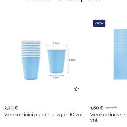
-20%
2,20
€
1,60
€
2,00
€
Vienkartiniai puodeliai žydri 10 vnt.
Vienkartinės se
vnt.