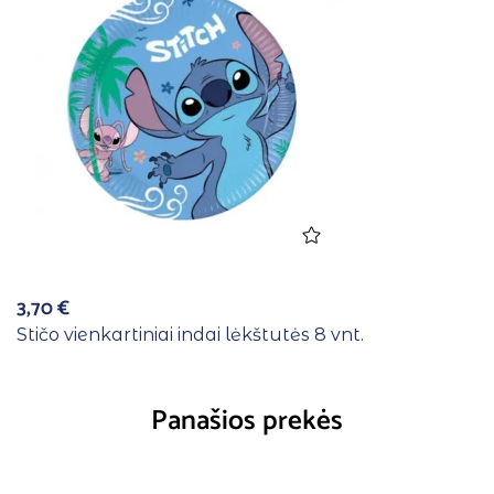
3,70
€
Stičo vienkartiniai indai lėkštutės 8 vnt.
Panašios prekės