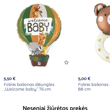
5,50
€
5,00
€
Folinis balionas džiunglės
Folinis balionas 
,,Welcome baby” 76 cm
88 cm
Neseniai žiūrėtos prekės